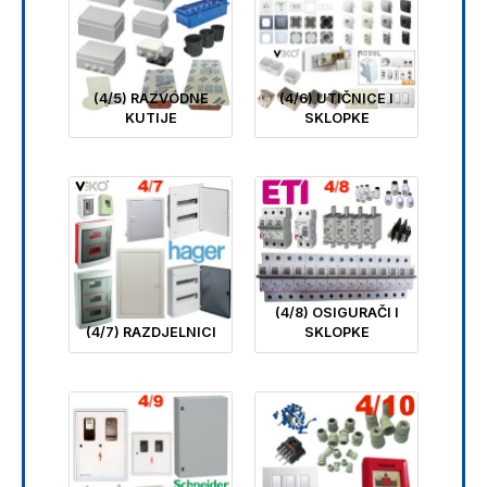
(4/5) RAZVODNE
(4/6) UTIČNICE I
KUTIJE
SKLOPKE
(4/8) OSIGURAČI I
(4/7) RAZDJELNICI
SKLOPKE