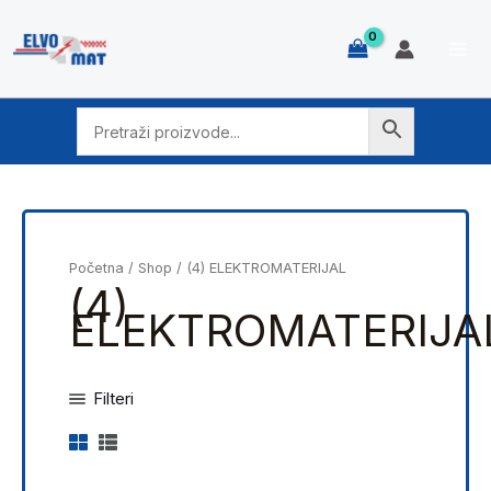
Skip
to
content
Početna
/
Shop
/ (4) ELEKTROMATERIJAL
(4)
ELEKTROMATERIJA
Filteri