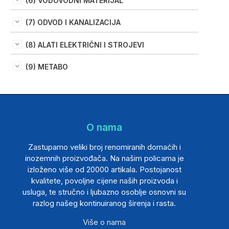
(6) VODOVODNI MATERIJAL
(7) ODVOD I KANALIZACIJA
(8) ALATI ELEKTRIČNI I STROJEVI
(9) METABO
O nama
Zastupamo veliki broj renomiranih domaćih i
inozemnih proizvođača. Na našim policama je
izloženo više od 20000 artikala. Postojanost
kvalitete, povoljne cijene naših proizvoda i
usluga, te stručno i ljubazno osoblje osnovni su
razlog našeg kontinuiranog širenja i rasta.
Više o nama