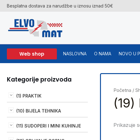
Skip
Besplatna dostava za narudžbe u iznosu iznad 50€
to
content
Web shop
NASLOVNA
O NAMA
NOVO U 
Kategorije proizvoda
Početna
/
S
(1) PRAKTIK
(19
(10) BIJELA TEHNIKA
Prikazuje s
(11) SUDOPERI I MINI KUHINJE