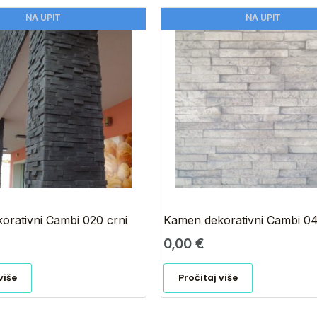
NA UPIT
NA UPIT
orativni Cambi 020 crni
Kamen dekorativni Cambi 040
0,00
€
više
Pročitaj više