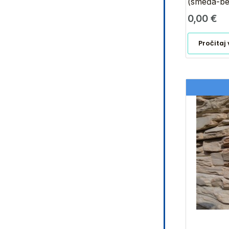
(smeđa-be
0,00
€
Pročitaj 