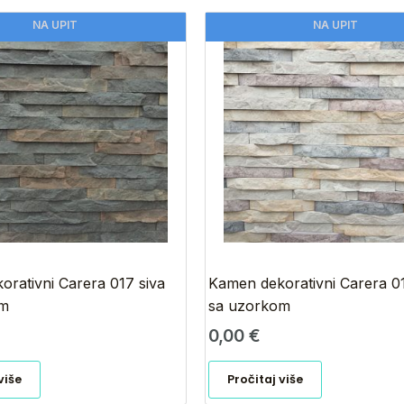
NA UPIT
NA UPIT
rativni Carera 017 siva
Kamen dekorativni Carera 0
om
sa uzorkom
0,00
€
više
Pročitaj više