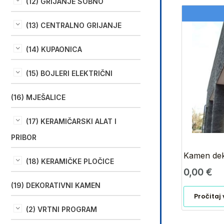
(12) GRIJANJE SOBNO
(13) CENTRALNO GRIJANJE
(14) KUPAONICA
(15) BOJLERI ELEKTRIČNI
(16) MJEŠALICE
(17) KERAMIČARSKI ALAT I
PRIBOR
Kamen dek
(18) KERAMIČKE PLOČICE
0,00
€
(19) DEKORATIVNI KAMEN
Pročitaj 
(2) VRTNI PROGRAM