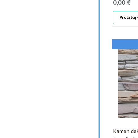
0,00
€
Pročitaj 
Kamen deko