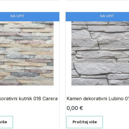
NA UPIT
NA UPIT
rativni kutnik 018 Carera
Kamen dekorativni Lubino 010
0,00
€
više
Pročitaj više