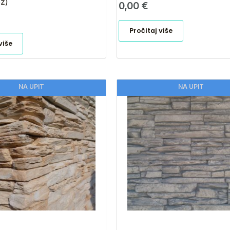
ž)
0,00
€
Pročitaj više
više
NA UPIT
NA UPIT