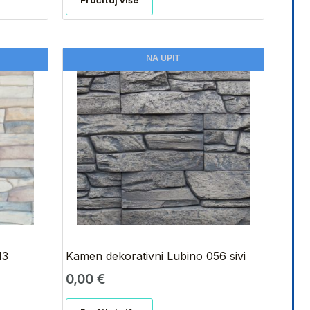
Pročitaj više
NA UPIT
13
Kamen dekorativni Lubino 056 sivi
0,00
€