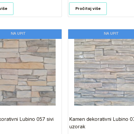
više
Pročitaj više
NA UPIT
NA UPIT
rativni Lubino 057 sivi
Kamen dekorativni Lubino 0
uzorak