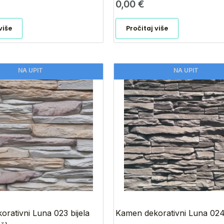
0,00
€
više
Pročitaj više
NA UPIT
NA UPIT
rativni Luna 023 bijela
Kamen dekorativni Luna 02