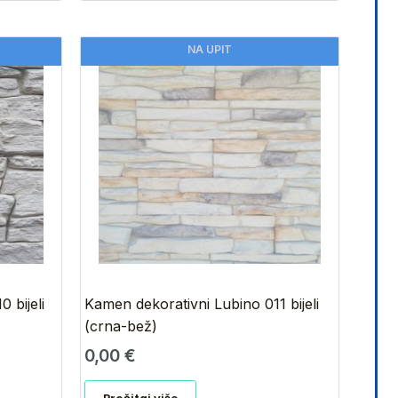
NA UPIT
 bijeli
Kamen dekorativni Lubino 011 bijeli
(crna-bež)
0,00
€