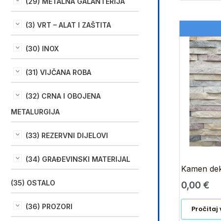
(29) METALNA GALANTERIJA
(3) VRT – ALAT I ZAŠTITA
(30) INOX
(31) VIJČANA ROBA
(32) CRNA I OBOJENA
METALURGIJA
(33) REZERVNI DIJELOVI
(34) GRAĐEVINSKI MATERIJAL
Kamen deko
(35) OSTALO
0,00
€
(36) PROZORI
Pročitaj 