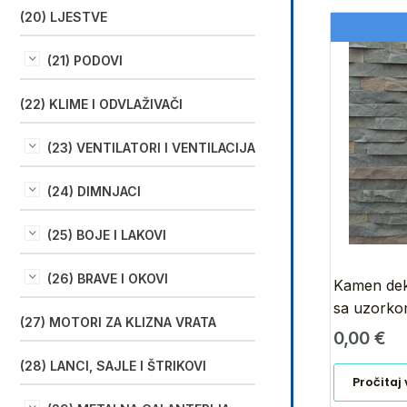
(20) LJESTVE
(21) PODOVI
(22) KLIME I ODVLAŽIVAČI
(23) VENTILATORI I VENTILACIJA
(24) DIMNJACI
(25) BOJE I LAKOVI
(26) BRAVE I OKOVI
Kamen deko
sa uzork
(27) MOTORI ZA KLIZNA VRATA
0,00
€
(28) LANCI, SAJLE I ŠTRIKOVI
Pročitaj 