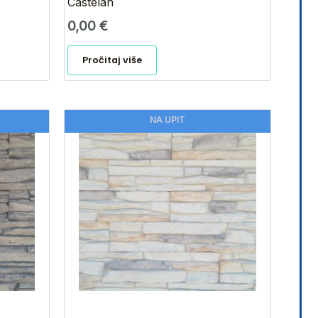
Castelan
0,00
€
Pročitaj više
NA UPIT