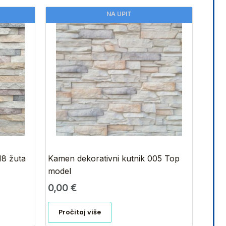
NA UPIT
18 žuta
Kamen dekorativni kutnik 005 Top
model
0,00
€
Pročitaj više