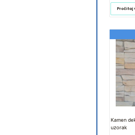
Pročitaj 
Kamen deko
uzorak