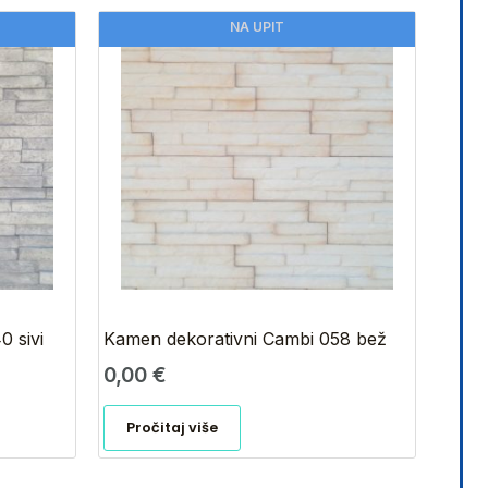
NA UPIT
 sivi
Kamen dekorativni Cambi 058 bež
0,00
€
Pročitaj više