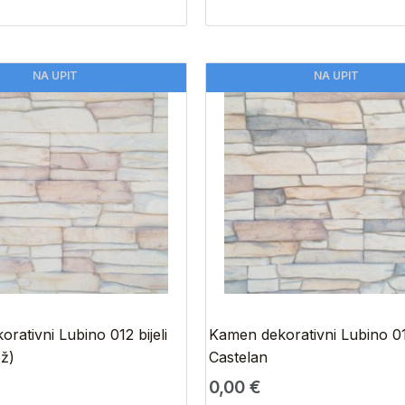
NA UPIT
NA UPIT
rativni Lubino 012 bijeli
Kamen dekorativni Lubino 0
ž)
Castelan
0,00
€