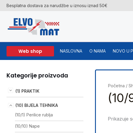
Skip
Besplatna dostava za narudžbe u iznosu iznad 50€
to
content
Web shop
NASLOVNA
O NAMA
NOVO U 
Kategorije proizvoda
Početna
/
S
(1) PRAKTIK
(10/
(10) BIJELA TEHNIKA
(10/1) Perilice rublja
Prikazuje s
(10/10) Nape