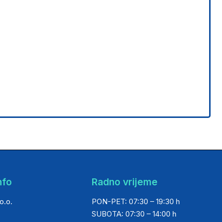
nfo
Radno vrijeme
o.o.
PON-PET: 07:30 – 19:30 h
SUBOTA: 07:30 – 14:00 h