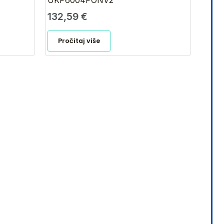
UKP6004PONV2
132,59
€
Pročitaj više