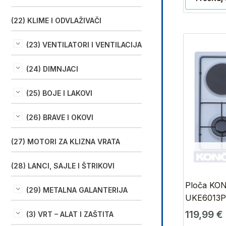
(22) KLIME I ODVLAŽIVAČI
(23) VENTILATORI I VENTILACIJA
(24) DIMNJACI
(25) BOJE I LAKOVI
(26) BRAVE I OKOVI
(27) MOTORI ZA KLIZNA VRATA
(28) LANCI, SAJLE I ŠTRIKOVI
Ploča KO
(29) METALNA GALANTERIJA
UKE6013
119,99
€
(3) VRT – ALAT I ZAŠTITA