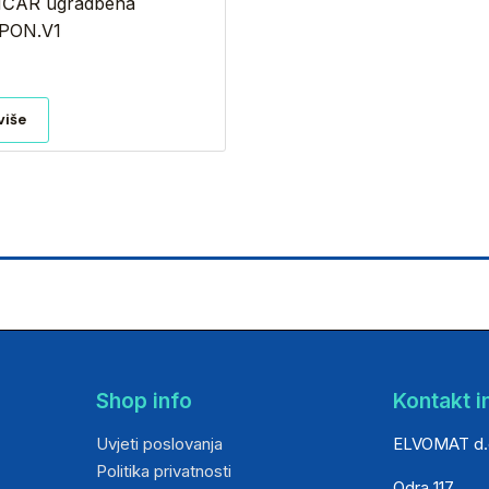
NČAR ugradbena
PON.V1
više
Shop info
Kontakt i
Uvjeti poslovanja
ELVOMAT d.
Politika privatnosti
Odra 117