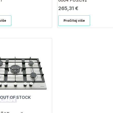
1
6004 POS.CV2
265,31
€
više
Pročitaj više
OUT OF STOCK