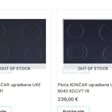
OUT OF STOCK
OUT OF STOCK
NČAR ugradbena UKE
Ploča KONČAR ugradbena 
M1
6040 KD.CVT-IR
€
239,00
€
više
Pročitaj više