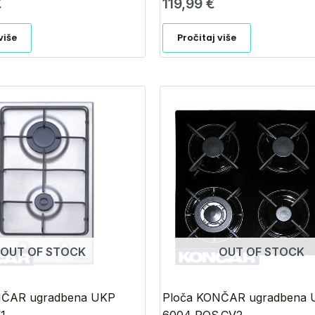
€
119,99
€
više
Pročitaj više
OUT OF STOCK
OUT OF STOCK
NČAR ugradbena UKP
Ploča KONČAR ugradbena 