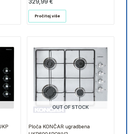
329,99
€
Pročitaj više
OUT OF STOCK
UKP
Ploča KONČAR ugradbena