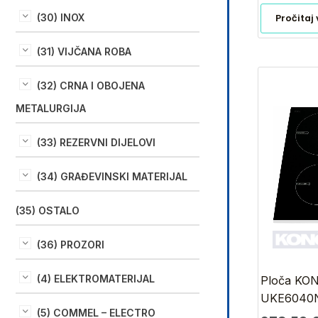
(30) INOX
Pročitaj 
(31) VIJČANA ROBA
(32) CRNA I OBOJENA
METALURGIJA
(33) REZERVNI DIJELOVI
(34) GRAĐEVINSKI MATERIJAL
(35) OSTALO
(36) PROZORI
(4) ELEKTROMATERIJAL
Ploča KO
UKE6040N.
(5) COMMEL – ELECTRO