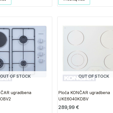
OUT OF STOCK
OUT OF STOCK
NČAR ugradbena
Ploča KONČAR ugradbena
POBV2
UKE6040KDBV
289,99
€