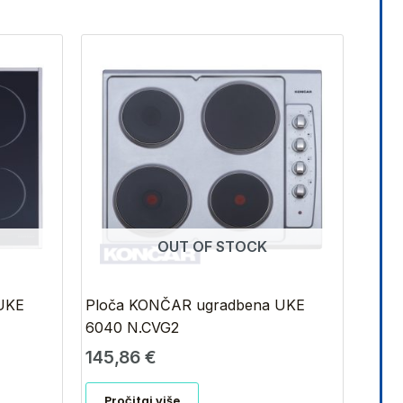
OUT OF STOCK
UKE
Ploča KONČAR ugradbena UKE
6040 N.CVG2
145,86
€
Pročitaj više