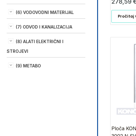
278,59
(6) VODOVODNI MATERIJAL
Pročitaj 
(7) ODVOD I KANALIZACIJA
(8) ALATI ELEKTRIČNI I
STROJEVI
(9) METABO
Ploča KO