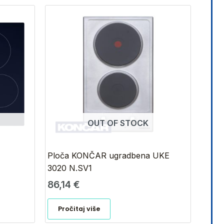
OUT OF STOCK
Ploča KONČAR ugradbena UKE
3020 N.SV1
86,14
€
Pročitaj više