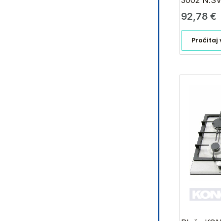
3002 N.SV
92,78
€
Pročitaj 