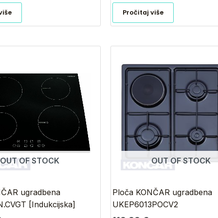
više
Pročitaj više
OUT OF STOCK
OUT OF STOCK
NČAR ugradbena
Ploča KONČAR ugradbena
CVGT [Indukcijska]
UKEP6013POCV2