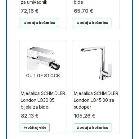
bide
za umivaonik
65,70
€
72,16
€
Dodaj u košaricu
Dodaj u košaricu
OUT OF STOCK
Mješalica SCHMIDLER
Mješalica SCHMIDLER
London LO30.05
London LO45.00 za
bijela za bide
sudoper
82,13
€
105,26
€
Pročitaj više
Dodaj u košaricu