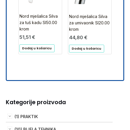
Nord mješalica Silva
Nord mješalica Silva
za tuš kadu SI50.00
za umivaonik SI20.00
krom
krom
51,51
€
44,80
€
Dodaj u košaricu
Dodaj u košaricu
Kategorije proizvoda
(1) PRAKTIK
(10) BIJELA TEHNIKA