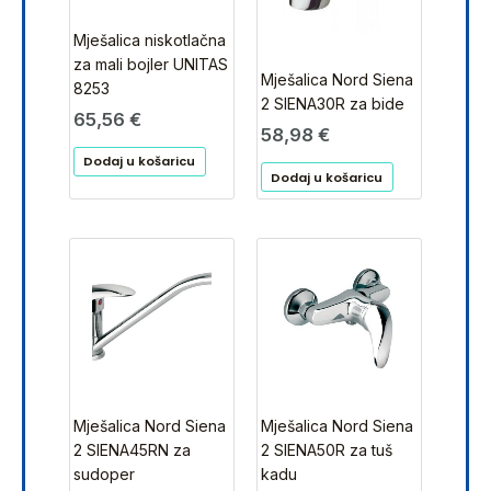
Mješalica niskotlačna
za mali bojler UNITAS
Mješalica Nord Siena
8253
2 SIENA30R za bide
65,56
€
58,98
€
Dodaj u košaricu
Dodaj u košaricu
Mješalica Nord Siena
Mješalica Nord Siena
2 SIENA45RN za
2 SIENA50R za tuš
sudoper
kadu