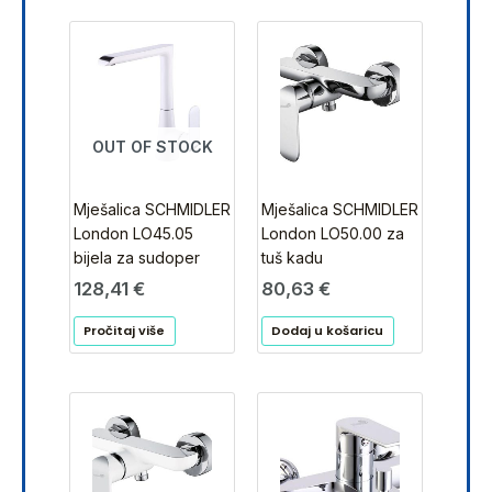
OUT OF STOCK
Mješalica SCHMIDLER
Mješalica SCHMIDLER
London LO45.05
London LO50.00 za
bijela za sudoper
tuš kadu
128,41
€
80,63
€
Pročitaj više
Dodaj u košaricu