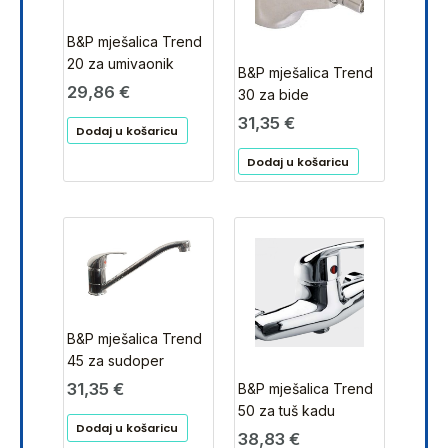
B&P mješalica Trend
20 za umivaonik
B&P mješalica Trend
29,86
€
30 za bide
31,35
€
Dodaj u košaricu
Dodaj u košaricu
B&P mješalica Trend
45 za sudoper
31,35
€
B&P mješalica Trend
50 za tuš kadu
Dodaj u košaricu
38,83
€