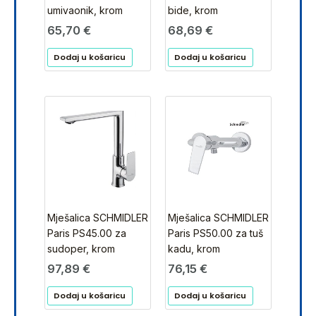
umivaonik, krom
bide, krom
65,70
€
68,69
€
Dodaj u košaricu
Dodaj u košaricu
Mješalica SCHMIDLER
Mješalica SCHMIDLER
Paris PS45.00 za
Paris PS50.00 za tuš
sudoper, krom
kadu, krom
97,89
€
76,15
€
Dodaj u košaricu
Dodaj u košaricu