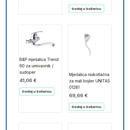
Dodaj u košaricu
B&P mješalica Trend
60 za umivaonik /
sudoper
Mješalica niskotlačna
41,06
€
za mali bojler UNITAS
01281
Dodaj u košaricu
69,66
€
Dodaj u košaricu