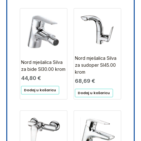
Nord mješalica Silva
Nord mješalica Silva
za sudoper SI45.00
za bide SI30.00 krom
krom
44,80
€
68,69
€
Dodaj u košaricu
Dodaj u košaricu