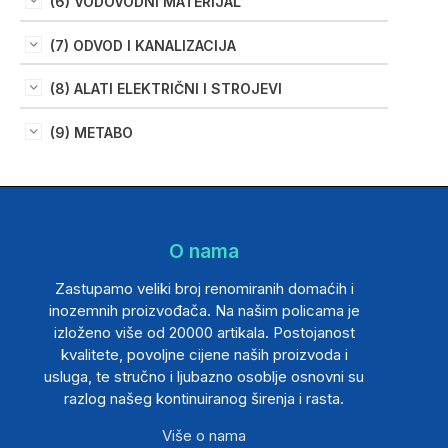
(6) VODOVODNI MATERIJAL
(7) ODVOD I KANALIZACIJA
(8) ALATI ELEKTRIČNI I STROJEVI
(9) METABO
O nama
Zastupamo veliki broj renomiranih domaćih i
inozemnih proizvođača. Na našim policama je
izloženo više od 20000 artikala. Postojanost
kvalitete, povoljne cijene naših proizvoda i
usluga, te stručno i ljubazno osoblje osnovni su
razlog našeg kontinuiranog širenja i rasta.
Više o nama