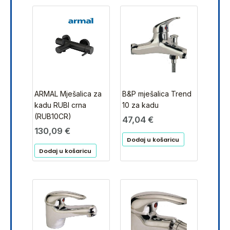
ARMAL Mješalica za
B&P mješalica Trend
kadu RUBI crna
10 za kadu
(RUB10CR)
47,04
€
130,09
€
Dodaj u košaricu
Dodaj u košaricu