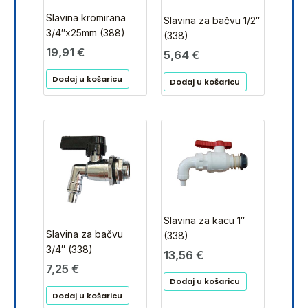
Slavina kromirana
Slavina za bačvu 1/2″
3/4″x25mm (388)
(338)
19,91
€
5,64
€
Dodaj u košaricu
Dodaj u košaricu
Slavina za kacu 1″
Slavina za bačvu
(338)
3/4″ (338)
13,56
€
7,25
€
Dodaj u košaricu
Dodaj u košaricu