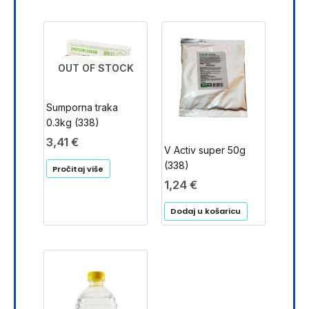
OUT OF STOCK
Sumporna traka
0.3kg (338)
3,41
€
V Activ super 50g
(338)
Pročitaj više
1,24
€
Dodaj u košaricu