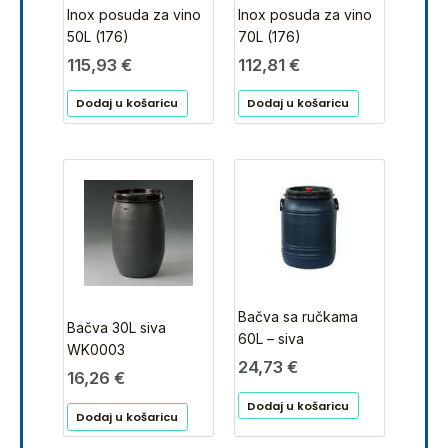
Inox posuda za vino
Inox posuda za vino
50L (176)
70L (176)
115,93
€
112,81
€
Dodaj u košaricu
Dodaj u košaricu
Bačva sa ručkama
Bačva 30L siva
60L – siva
WK0003
24,73
€
16,26
€
Dodaj u košaricu
Dodaj u košaricu