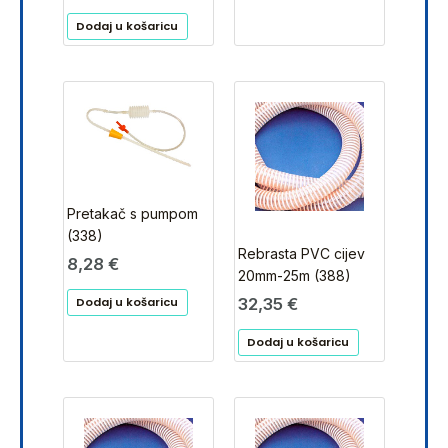
Dodaj u košaricu
Pretakač s pumpom
(338)
Rebrasta PVC cijev
8,28
€
20mm-25m (388)
32,35
€
Dodaj u košaricu
Dodaj u košaricu