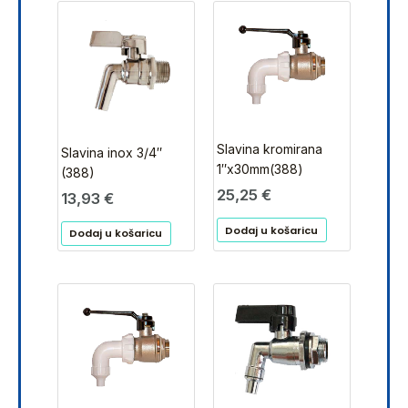
Slavina kromirana
Slavina inox 3/4″
1″x30mm(388)
(388)
25,25
€
13,93
€
Dodaj u košaricu
Dodaj u košaricu