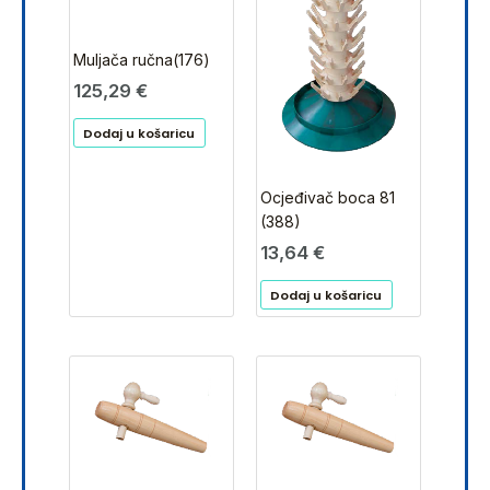
Muljača ručna(176)
125,29
€
Dodaj u košaricu
Ocjeđivač boca 81
(388)
13,64
€
Dodaj u košaricu