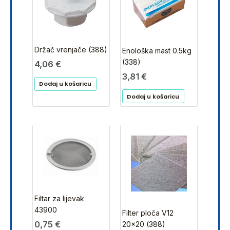
Držač vrenjače (388)
Enološka mast 0.5kg
(338)
4,06
€
3,81
€
Dodaj u košaricu
Dodaj u košaricu
Filtar za lijevak
43900
Filter ploča V12
0,75
€
20×20 (388)