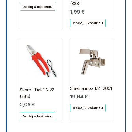
(388)
Dodaj u košaricu
1,99
€
Dodaj u košaricu
Slavina inox 1/2″ 2601
Škare “Tick” N.22
19,64
€
(388)
2,08
€
Dodaj u košaricu
Dodaj u košaricu