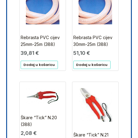
Rebrasta PVC cijev
Rebrasta PVC cijev
25mm-25m (388)
30mm-25m (388)
39,81
€
51,10
€
Dodaj u košaricu
Dodaj u košaricu
Škare “Tick” N.20
(388)
2,08
€
Škare “Tick” N.21