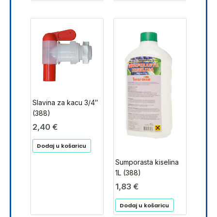
Slavina za kacu 3/4″
(388)
2,40
€
Dodaj u košaricu
Sumporasta kiselina
1L (388)
1,83
€
Dodaj u košaricu