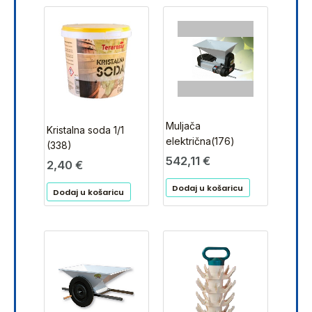
Muljača
Kristalna soda 1/1
električna(176)
(338)
542,11
€
2,40
€
Dodaj u košaricu
Dodaj u košaricu