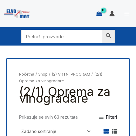
Skip
to
content
Početna
/
Shop
/
(2) VRTNI PROGRAM
/ (2/1)
Oprema za vinogradare
(2/1) Oprema za
vinogradare
Filteri
Prikazuje se svih 63 rezultata