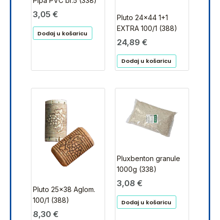
Pipa PVC br.5 (338)
3,05
€
Pluto 24×44 1+1
EXTRA 100/1 (388)
Dodaj u košaricu
24,89
€
Dodaj u košaricu
Pluxbenton granule
1000g (338)
3,08
€
Pluto 25×38 Aglom.
100/1 (388)
Dodaj u košaricu
8,30
€