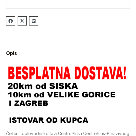
Opis
Čelični toplovodni kotlovi CentroPlus i CentroPlus-B nazivnog