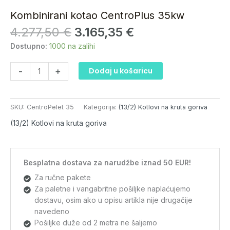
je:
3.165,35 €.
35kw
Kombinirani kotao CentroPlus 35kw
4.277,50 €.
količina
4.277,50
€
3.165,35
€
Dostupno:
1000 na zalihi
-
+
Dodaj u košaricu
SKU:
CentroPelet 35
Kategorija:
(13/2) Kotlovi na kruta goriva
(13/2) Kotlovi na kruta goriva
Besplatna dostava za narudžbe iznad 50 EUR!
Za ručne pakete
Za paletne i vangabritne pošiljke naplaćujemo
dostavu, osim ako u opisu artikla nije drugačije
navedeno
Pošiljke duže od 2 metra ne šaljemo