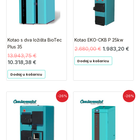
13.943,75 €.
2.680,00 €.
Kotao s dva ložišta BioTec
Kotao EKO-CKB P 25kw
Plus 35
2.680,00
€
1.983,20
€
13.943,75
€
Dodaj u košaricu
10.318,38
€
Dodaj u košaricu
Izvorna
Trenutna
Izvorna
Tren
-26%
-26%
cijena
cijena
cijena
cijen
bila
je:
bila
je:
je:
2.934,10 €.
je:
5.414
3.965,00 €.
7.317,50 €.