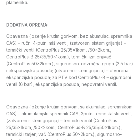
plamenika.
DODATNA OPREMA:
Obavezna (loženje krutim gorivom, bez akumulac. spremnika
CAS) – ručni 4-putni miš ventil; (zatvoreni sistem grijanja) –
termički ventil (CentroPlus 25/35x1kom, /50x2kom.,
CentroPlus-B 25/35/50x1kom.), termički izmjenjivač
(CentroPlus 50x2kom.), sigurnosno-odzračna grupa (2,5 bar)
i ekspanzijska posuda; (otvoreni sistem grijanja) – otvorena
ekspanzijska posuda; za PTV kod CentroPlus-B – sigurnosni
ventil (6 bar), ekspanzijska posuda, nepovratni ventil.
Obavezna (loženje krutim gorivom, sa akumulac. spremnikom
CAS) – akumulacijski spremnik CAS, 3putni termostatski ventil;
(zatvoreni sistem grijanja) – termički ventil (CentroPlus
25/35x1kom, /50x2kom., CentroPlus-B 25/35/50x1kom.),
termički izmjenjivač (CentroPlus 50x2kom.), sigurnosno-