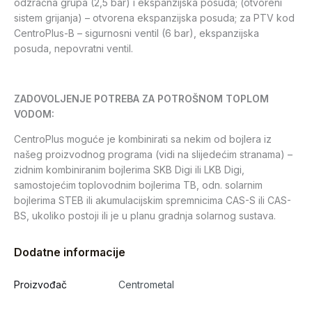
odzračna grupa (2,5 bar) i ekspanzijska posuda; (otvoreni
sistem grijanja) – otvorena ekspanzijska posuda; za PTV kod
CentroPlus-B – sigurnosni ventil (6 bar), ekspanzijska
posuda, nepovratni ventil.
ZADOVOLJENJE POTREBA ZA POTROŠNOM TOPLOM
VODOM:
CentroPlus moguće je kombinirati sa nekim od bojlera iz
našeg proizvodnog programa (vidi na slijedećim stranama) –
zidnim kombiniranim bojlerima SKB Digi ili LKB Digi,
samostojećim toplovodnim bojlerima TB, odn. solarnim
bojlerima STEB ili akumulacijskim spremnicima CAS-S ili CAS-
BS, ukoliko postoji ili je u planu gradnja solarnog sustava.
Dodatne informacije
Proizvođač
Centrometal