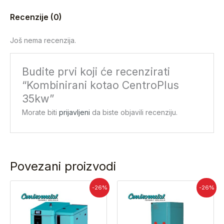
Recenzije (0)
Još nema recenzija.
Budite prvi koji će recenzirati
“Kombinirani kotao CentroPlus
35kw”
Morate biti
prijavljeni
da biste objavili recenziju.
Povezani proizvodi
Trenutna
Izvorna
Izvorna
Tre
-26%
-26%
cijena
cijena
cijena
cije
je:
bila
bila
je:
10.318,38 €.
je:
je:
1.98