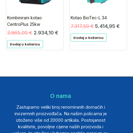
Kombinirani kotao
Kotao BioTec-L 34
CentroPlus 25kw
7.317,50
€
5.414,95
€
3.965,00
€
2.934,10
€
Dodaj u košaricu
Dodaj u košaricu
O nama
Zastupamo veliki broj renomiranih domaćih i
inozemnih proizvođača. Na našim policama je
izloženo više od 20000 artikala. Postojanost
kvalitete, povoljne cijene naših proizvoda i