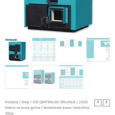
Izvorna
Trenutna
Kombinirani
Početna
/
Shop
/
(13) CENTRALNO GRIJANJE
/
(13/2)
cijena
cijena
kotao
Kotlovi na kruta goriva
/ Kombinirani kotao CentroPlus
bila
je:
CentroPlus
35kw