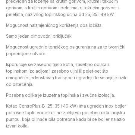
predviđen za loženje sa krutim gorivom, krutim i tekućim
gorivom, s krutim gorivom i peletima te tekućim gorivom i
peletima, nazivnog toplinskog učina od 25, 35 i 49 kW.
Mogućnost naizmjeničnog korištenja oba ložišta.
Samo jedan dimovodni priključak.
Mogućnost ugradnje termičkog osiguranja na za to tvornički
pripremljene otvore.
Isporučuje se zasebno tijelo kotla, zasebno oplata s
toplinskom izolacijom i zasebno uljni ili pelet-set što
omogućuje jednostavan transport i ugradnju te smanjuje rizik
od oštećenja.
Posebna odlika je izuzetna toplinska i zvučna izolacija.
Kotao CentroPlus-B (25, 35 i 49 kW) ima ugrađen inox bojler
potrošne tople vode koji ne zahtijeva posebnu cirkulacijsku
pumpu, koja bi inače bila potrebna kada bi se bojler nalazio
izvan kotla.