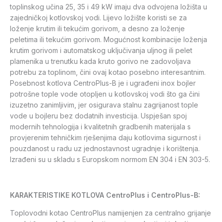
toplinskog učina 25, 35 i 49 kW imaju dva odvojena ložišta u
zajedničkoj kotlovskoj vodi. Lijevo ložište koristi se za
loženje krutim ili tekućim gorivom, a desno za loženje
peletima ili tekućim gorivom. Mogućnost kombinacije loženja
krutim gorivom i automatskog uključivanja uljnog ili pelet
plamenika u trenutku kada kruto gorivo ne zadovoljava
potrebu za toplinom, čini ovaj kotao posebno interesantnim.
Posebnost kotlova CentroPlus-B je i ugrađeni inox bojler
potrošne tople vode otopljen u kotlovskoj vodi što ga čini
izuzetno zanimljivim, jer osigurava stalnu zagrijanost tople
vode u bojleru bez dodatnih investicija. Uspješan spoj
modernih tehnologija i kvalitetnih gradbenih materijala s
provjerenim tehničkim rješenjima daju kotlovima sigurnost i
pouzdanost u radu uz jednostavnost ugradnje i korištenja.
Izrađeni su u skladu s Europskom normom EN 304 i EN 303-5.
KARAKTERISTIKE KOTLOVA CentroPlus i CentroPlus-B:
Toplovodni kotao CentroPlus namijenjen za centralno grijanje