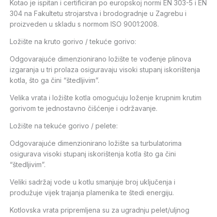
Kotao je ispitan i certificiran po europskoj normi EN 303-5 i EN
304 na Fakultetu strojarstva i brodogradnje u Zagrebu i
proizveden u skladu s normom ISO 9001:2008.
Ložište na kruto gorivo / tekuće gorivo:
Odgovarajuće dimenzionirano ložište te vođenje plinova
izgaranja u tri prolaza osiguravaju visoki stupanj iskorištenja
kotla, što ga čini “štedljivim”.
Velika vrata i ložište kotla omogućuju loženje krupnim krutim
gorivom te jednostavno čišćenje i održavanje.
Ložište na tekuće gorivo / pelete:
Odgovarajuće dimenzionirano ložište sa turbulatorima
osigurava visoki stupanj iskorištenja kotla što ga čini
“štedljivim”.
Veliki sadržaj vode u kotlu smanjuje broj uključenja i
produžuje vijek trajanja plamenika te štedi energiju.
Kotlovska vrata pripremljena su za ugradnju pelet/uljnog