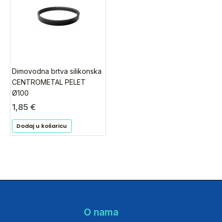
Dimovodna brtva silikonska
CENTROMETAL PELET
Ø100
1,85
€
Dodaj u košaricu
O nama