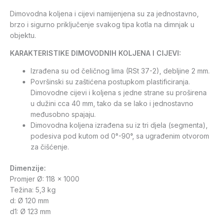
Dimovodna koljena i cijevi namijenjena su za jednostavno,
brzo i sigurno priključenje svakog tipa kotla na dimnjak u
objektu.
KARAKTERISTIKE DIMOVODNIH KOLJENA I CIJEVI:
Izrađena su od čeličnog lima (RSt 37-2), debljine 2 mm.
Površinski su zaštićena postupkom plastificiranja.
Dimovodne cijevi i koljena s jedne strane su proširena
u dužini cca 40 mm, tako da se lako i jednostavno
međusobno spajaju.
Dimovodna koljena izrađena su iz tri djela (segmenta),
podesiva pod kutom od 0°-90°, sa ugrađenim otvorom
za čišćenje.
Dimenzije:
Promjer Ø: 118 x 1000
Težina: 5,3 kg
d: Ø 120 mm
d1: Ø 123 mm