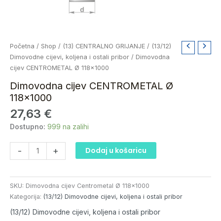
Dimovodna
Početna
/
Shop
/
(13) CENTRALNO GRIJANJE
/
(13/12)
cijev
Dimovodne cijevi, koljena i ostali pribor
/ Dimovodna
CENTROMETAL
cijev CENTROMETAL Ø 118×1000
Ø
Dimovodna cijev CENTROMETAL Ø
118x1000
118×1000
količina
27,63
€
Dostupno:
999 na zalihi
-
+
Dodaj u košaricu
SKU:
Dimovodna cijev Centrometal Ø 118x1000
Kategorija:
(13/12) Dimovodne cijevi, koljena i ostali pribor
(13/12) Dimovodne cijevi, koljena i ostali pribor