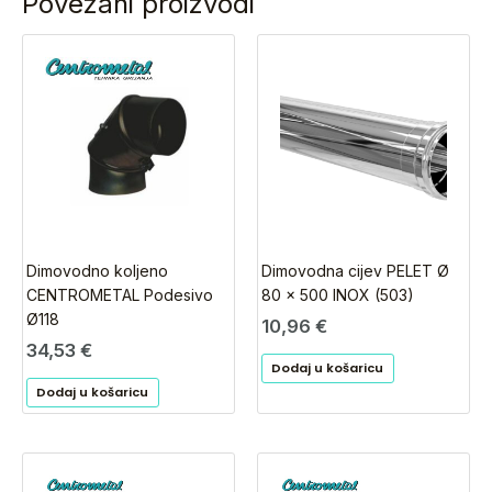
Povezani proizvodi
Dimovodno koljeno
Dimovodna cijev PELET Ø
CENTROMETAL Podesivo
80 x 500 INOX (503)
Ø118
10,96
€
34,53
€
Dodaj u košaricu
Dodaj u košaricu