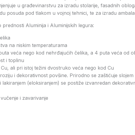
enjuje u građevinarstvu za izradu stolarije, fasadnih obloga
radu posuda pod tlakom u vojnoj tehnici, te za izradu ambala
prednosti Aluminija i Aluminijskih legura:
elika
stva na niskim temperaturama
3 puta veća nego kod nehrđajućih čelika, a 4 puta veća od o
st i toplinu
a Cu, ali pri istoj težini dvostruko veća nego kod Cu
oziju i dekorativnost povšine. Prirodno se zaštićuje sloje
i lakiranjem (eloksiranjem) se postiže izvanredan dekorativn
vučenje i zavarivanje