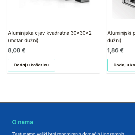
Aluminijska cijev kvadratna 30x30x2
Aluminijski 
(metar dužni)
dužni)
8,08
€
1,86
€
Dodaj u košaricu
Dodaj u k
O nama
Zastupamo veliki broj renomiranih domaćih i inozemnih