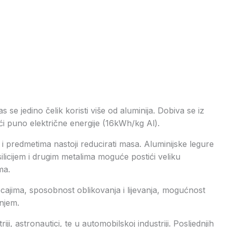
as se jedino čelik koristi više od aluminija. Dobiva se iz
eći puno električne energije (16kWh/kg Al).
i predmetima nastoji reducirati masa. Aluminijske legure
ilicijem i drugim metalima moguće postići veliku
ma.
ecajima, sposobnost oblikovanja i lijevanja, mogućnost
anjem.
i, astronautici, te u automobilskoj industriji. Posljednjih