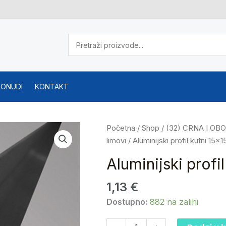
PONUDI
KONTAKT
Aluminijski
Početna
/
Shop
/
(32) CRNA I O
profil
limovi
/ Aluminijski profil kutni 15x
kutni
Aluminijski profi
15x15x1.5
(metar
1,13
€
dužni)
Dostupno:
882 na zalihi
količina