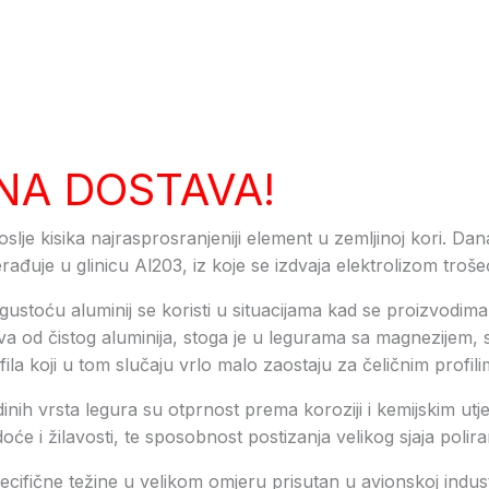
NA DOSTAVA!
poslje kisika najrasprosranjeniji element u zemljinoj kori. Dan
rađuje u glinicu Al203, iz koje se izdvaja elektrolizom troš
ustoću aluminij se koristi u situacijama kad se proizvodima 
tva od čistog aluminija, stoga je u legurama sa magnezijem, s
la koji u tom slučaju vrlo malo zaostaju za čeličnim profili
inih vrsta legura su otprnost prema koroziji i kemijskim utj
će i žilavosti, te sposobnost postizanja velikog sjaja polir
ecifične težine u velikom omjeru prisutan u avionskoj industrij