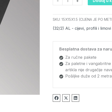
Dodaj u 
-
+
SKU:
15X15X1.5 (CIJENA JE PO ME
(32/2) AL - cijevi, profili i limovi
Besplatna dostava za naru
Za ručne pakete
Za paletne i vangabritne
artikla nije drugačije na
Pošiljke duže od 2 metra