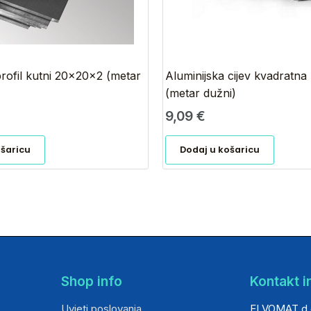
profil kutni 20x20x2 (metar
Aluminijska cijev kvadratn
(metar dužni)
9,09
€
ošaricu
Dodaj u košaricu
Shop info
Kontakt i
Uvjeti poslovanja
ELVOMAT d.