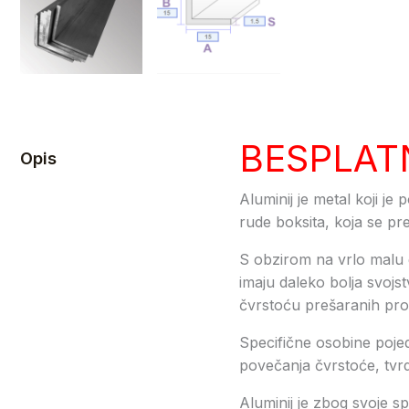
BESPLAT
Opis
Aluminij je metal koji je 
rude boksita, koja se pre
S obzirom na vrlo malu g
imaju daleko bolja svojs
čvrstoću prešaranih profi
Specifične osobine pojed
povečanja čvrstoće, tvrdo
Aluminij je zbog svoje sp