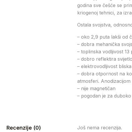
godina sve češće se primj
kriogenoj tehnici, za iz
Ostala svojstva, odnosno 
– oko 2,9 puta lakši od č
– dobra mehanička svoj
– toplinska vodljivost 1
– dobro reflektira svijetlo
– elektrovodljivost blisk
– dobra otpornost na kor
atmosferi. Anodizacijom 
– nije magnetičan
– pogodan je za duboko 
Recenzije (0)
Još nema recenzija.