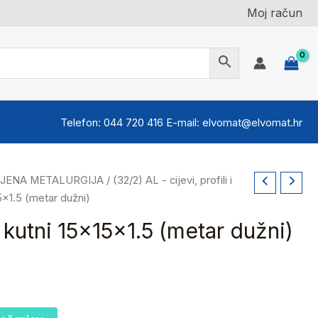
Moj račun
Telefon: 044 720 416 E-mail: elvomat@elvomat.hr
BOJENA METALURGIJA
/
(32/2) AL - cijevi, profili i
15x1.5 (metar dužni)
l kutni 15x15x1.5 (metar dužni)