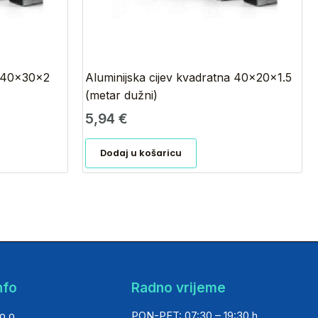
a 40x30x2
Aluminijska cijev kvadratna 40x20x1.5
(metar dužni)
5,94
€
Dodaj u košaricu
nfo
Radno vrijeme
o.o.
PON-PET: 07:30 – 19:30 h