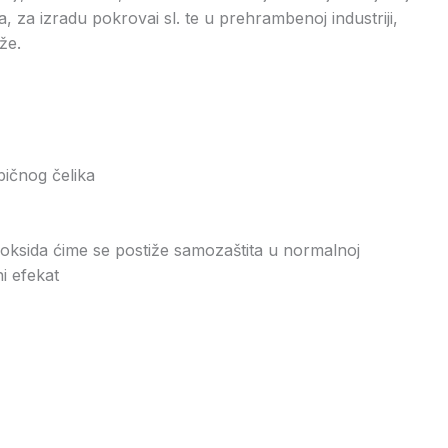
, za izradu pokrovai sl. te u prehrambenoj industriji,
že.
bičnog čelika
m oksida ćime se postiže samozaštita u normalnoj
i efekat