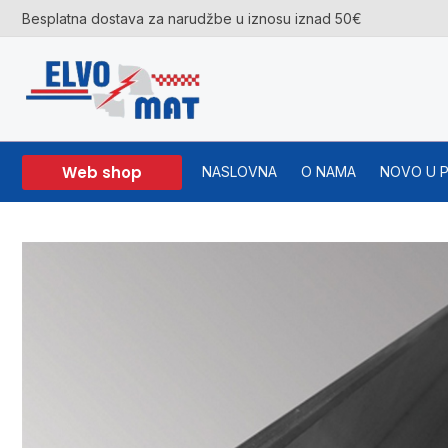
Skip
Besplatna dostava za narudžbe u iznosu iznad 50€
to
content
Web shop
NASLOVNA
O NAMA
NOVO U 