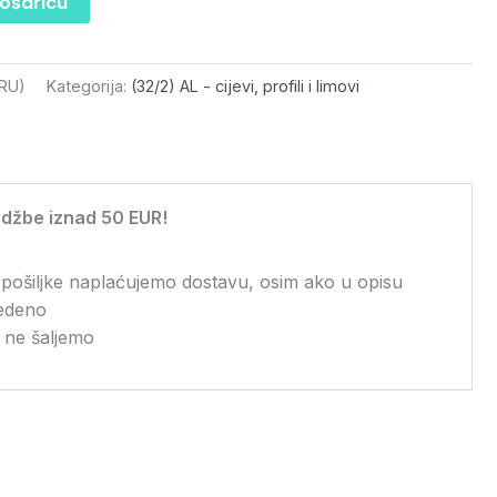
košaricu
TRU)
Kategorija:
(32/2) AL - cijevi, profili i limovi
džbe iznad 50 EUR!
 pošiljke naplaćujemo dostavu, osim ako u opisu
vedeno
 ne šaljemo