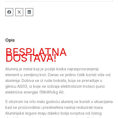
Opis
BESPLATNA
DOSTAVA!
Aluminij je metal koji je poslje kisika najrasprosranjeniji
element u zemljinoj kori. Danas se jedino čelik koristi više od
aluminija. Dobiva se iz rude boksita, koja se prerađuje u
glinicu Al203, iz koje se izdvaja elektrolizom trošeći puno
električne energije (16kWh/kg Al).
S obzirom na vrlo malu gustoću aluminij se koristi u situacijama
kad se proizvodima i predmetima nastoji reducirati masa.
Aluminijske legure imaju daleko bolja svojstva od čistog