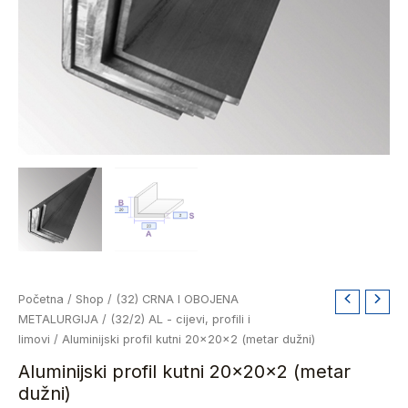
Aluminijski
Početna
/
Shop
/
(32) CRNA I OBOJENA
profil
METALURGIJA
/
(32/2) AL - cijevi, profili i
kutni
limovi
/ Aluminijski profil kutni 20x20x2 (metar dužni)
20x20x2
Aluminijski profil kutni 20x20x2 (metar
(metar
dužni)
dužni)