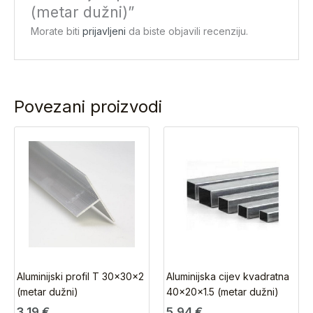
(metar dužni)”
Morate biti
prijavljeni
da biste objavili recenziju.
Povezani proizvodi
Aluminijski profil T 30x30x2
Aluminijska cijev kvadratna
(metar dužni)
40x20x1.5 (metar dužni)
3,19
€
5,94
€