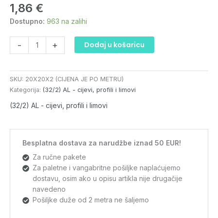
1,86
€
količina
Dostupno:
963 na zalihi
-
+
Dodaj u košaricu
SKU:
20X20X2 (CIJENA JE PO METRU)
Kategorija:
(32/2) AL - cijevi, profili i limovi
(32/2) AL - cijevi, profili i limovi
Besplatna dostava za narudžbe iznad 50 EUR!
Za ručne pakete
Za paletne i vangabritne pošiljke naplaćujemo
dostavu, osim ako u opisu artikla nije drugačije
navedeno
Pošiljke duže od 2 metra ne šaljemo