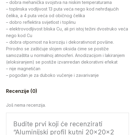
– dobra mehanička svojstva na niskim temperaturama
– toplinska vodljivost 13 puta veća nego kod nehrđajućih
čelika, a 4 puta veća od običnog čelika
– dobro reflektira svijetlost i toplinu
– elektrovodljivost bliska Cu, ali pri istoj težini dvostruko veća
nego kod Cu
– dobra otpornost na koroziju i dekorativnost povšine.
Prirodno se zaštićuje slojem oksida ćime se postiže
samozaštita u normalnoj atmosferi. Anodizacijom i lakiranjem
(eloksiranjem) se postiže izvanredan dekorativni efekat
– nije magnetičan
– pogodan je za duboko vučenje i zavarivanje
Recenzije (0)
Još nema recenzija.
Budite prvi koji će recenzirati
“Aluminijski profil kutni 20x20x2