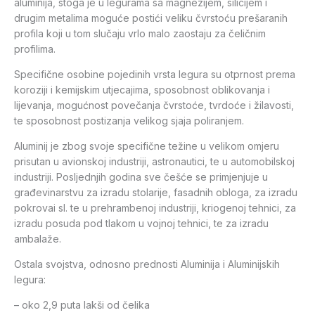
aluminija, stoga je u legurama sa magnezijem, silicijem i
drugim metalima moguće postići veliku čvrstoću prešaranih
profila koji u tom slučaju vrlo malo zaostaju za čeličnim
profilima.
Specifične osobine pojedinih vrsta legura su otprnost prema
koroziji i kemijskim utjecajima, sposobnost oblikovanja i
lijevanja, mogućnost povečanja čvrstoće, tvrdoće i žilavosti,
te sposobnost postizanja velikog sjaja poliranjem.
Aluminij je zbog svoje specifične težine u velikom omjeru
prisutan u avionskoj industriji, astronautici, te u automobilskoj
industriji. Posljednjih godina sve češće se primjenjuje u
građevinarstvu za izradu stolarije, fasadnih obloga, za izradu
pokrovai sl. te u prehrambenoj industriji, kriogenoj tehnici, za
izradu posuda pod tlakom u vojnoj tehnici, te za izradu
ambalaže.
Ostala svojstva, odnosno prednosti Aluminija i Aluminijskih
legura:
– oko 2,9 puta lakši od čelika