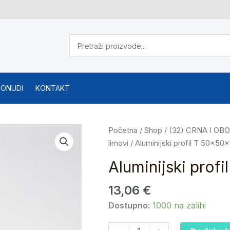
PONUDI
KONTAKT
Aluminijski
Početna
/
Shop
/
(32) CRNA I O
profil
limovi
/ Aluminijski profil T 50x50
T
Aluminijski prof
50x50x5
(metar
13,06
€
dužni)
Dostupno:
1000 na zalihi
količina