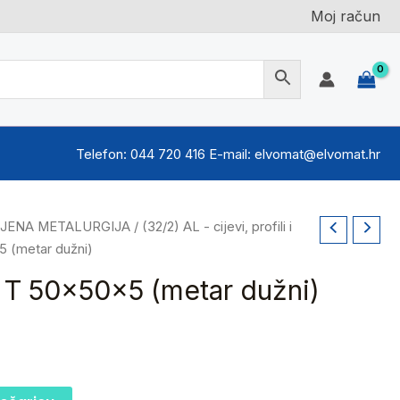
Moj račun
Telefon: 044 720 416 E-mail: elvomat@elvomat.hr
BOJENA METALURGIJA
/
(32/2) AL - cijevi, profili i
x5 (metar dužni)
il T 50x50x5 (metar dužni)