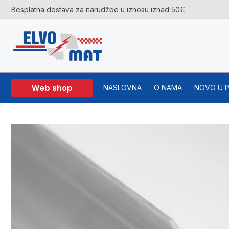
Skip
Besplatna dostava za narudžbe u iznosu iznad 50€
to
content
Web shop
NASLOVNA
O NAMA
NOVO U 