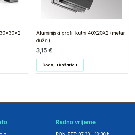
a 30x30x2
Aluminijski profil kutni 40X20X2 (metar
dužni)
3,15
€
Dodaj u košaricu
nfo
Radno vrijeme
o.o.
PON-PET: 07:30 – 19:30 h