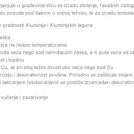
enjuje u građevinarstvu za izradu stolarije, fasadnih obloga
radu posuda pod tlakom u vojnoj tehnici, te za izradu ambala
prednosti Aluminija i Aluminijskih legura:
elika
stva na niskim temperaturama
3 puta veća nego kod nehrđajućih čelika, a 4 puta veća od o
st i toplinu
a Cu, ali pri istoj težini dvostruko veća nego kod Cu
oziju i dekorativnost povšine. Prirodno se zaštićuje sloje
i lakiranjem (eloksiranjem) se postiže izvanredan dekorativn
vučenje i zavarivanje