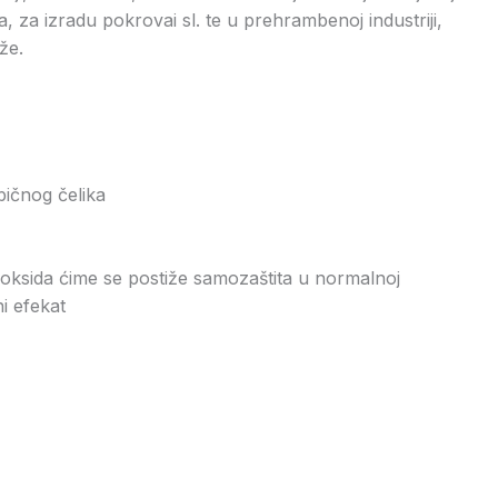
, za izradu pokrovai sl. te u prehrambenoj industriji,
že.
bičnog čelika
m oksida ćime se postiže samozaštita u normalnoj
i efekat