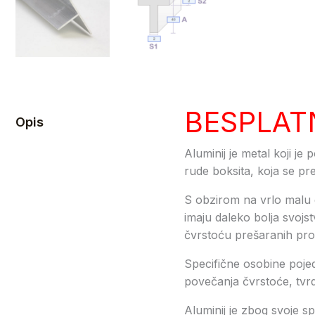
BESPLAT
Opis
Aluminij je metal koji je 
rude boksita, koja se pre
S obzirom na vrlo malu g
imaju daleko bolja svojs
čvrstoću prešaranih profi
Specifične osobine pojed
povečanja čvrstoće, tvrdo
Aluminij je zbog svoje sp