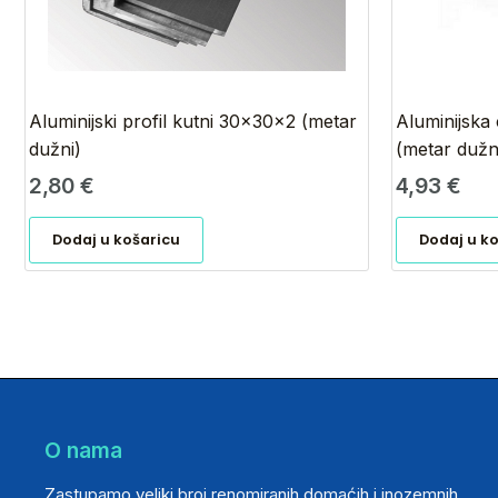
Aluminijski profil kutni 30x30x2 (metar
Aluminijska
dužni)
(metar dužn
2,80
€
4,93
€
Dodaj u košaricu
Dodaj u k
O nama
Zastupamo veliki broj renomiranih domaćih i inozemnih