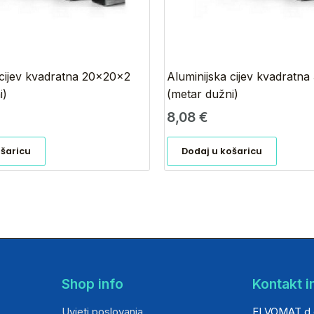
 cijev kvadratna 20x20x2
Aluminijska cijev kvadratn
i)
(metar dužni)
8,08
€
ošaricu
Dodaj u košaricu
Shop info
Kontakt i
Uvjeti poslovanja
ELVOMAT d.