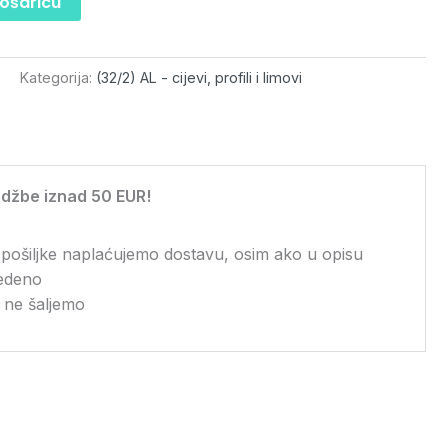
košaricu
)
Kategorija:
(32/2) AL - cijevi, profili i limovi
džbe iznad 50 EUR!
 pošiljke naplaćujemo dostavu, osim ako u opisu
vedeno
 ne šaljemo