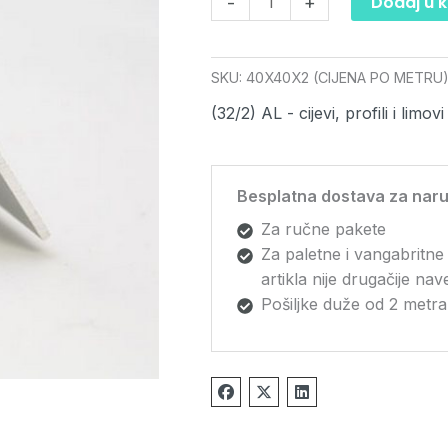
Dodaj u 
-
+
SKU:
40X40X2 (CIJENA PO METRU
(32/2) AL - cijevi, profili i limovi
Besplatna dostava za naru
Za ručne pakete
Za paletne i vangabritne
artikla nije drugačije na
Pošiljke duže od 2 metra