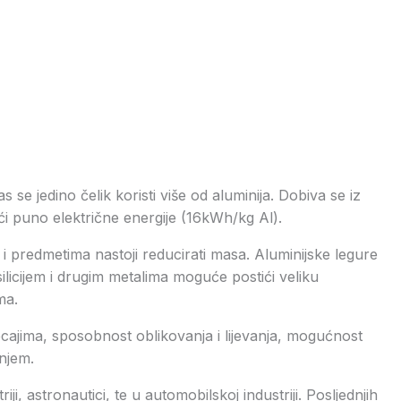
as se jedino čelik koristi više od aluminija. Dobiva se iz
eći puno električne energije (16kWh/kg Al).
i predmetima nastoji reducirati masa. Aluminijske legure
ilicijem i drugim metalima moguće postići veliku
ma.
ecajima, sposobnost oblikovanja i lijevanja, mogućnost
anjem.
i, astronautici, te u automobilskoj industriji. Posljednjih