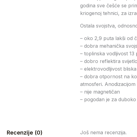
godina sve češće se primj
kriogenoj tehnici, za iz
Ostala svojstva, odnosno 
– oko 2,9 puta lakši od č
– dobra mehanička svoj
– toplinska vodljivost 1
– dobro reflektira svijetlo
– elektrovodljivost blisk
– dobra otpornost na kor
atmosferi. Anodizacijom 
– nije magnetičan
– pogodan je za duboko 
Recenzije (0)
Još nema recenzija.