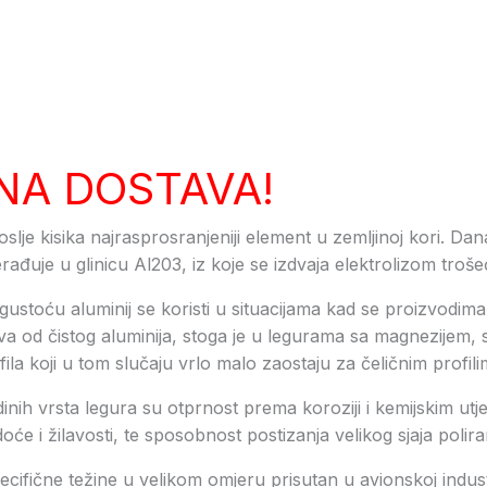
NA DOSTAVA!
poslje kisika najrasprosranjeniji element u zemljinoj kori. Dan
rađuje u glinicu Al203, iz koje se izdvaja elektrolizom troš
ustoću aluminij se koristi u situacijama kad se proizvodima 
tva od čistog aluminija, stoga je u legurama sa magnezijem, s
la koji u tom slučaju vrlo malo zaostaju za čeličnim profili
inih vrsta legura su otprnost prema koroziji i kemijskim utj
će i žilavosti, te sposobnost postizanja velikog sjaja polir
ecifične težine u velikom omjeru prisutan u avionskoj industrij