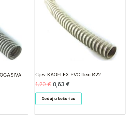
bila
je:
je:
0,63 €.
1,20 €.
Cijev KAOFLEX PVC flexi Ø22
AMOGASIVA
1,20
€
0,63
€
Dodaj u košaricu