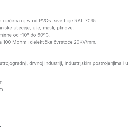
na ojačana cijev od PVC-a sive boje RAL 7035.
jske utjecaje, ulje, masti, plinove.
mjene od -10º do 60ºC.
ra 100 Mohm i dielektičke čvrstoće 20KV/mm.
 strojogradnji, drvnoj industriji, industrijskim postrojenjima
mm
mm
r