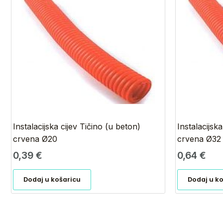
Instalacijska cijev Tičino (u beton)
Instalacijsk
crvena Ø20
crvena Ø32
0,39
€
0,64
€
Dodaj u košaricu
Dodaj u k