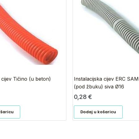
a cijev Tičino (u beton)
Instalacijska cijev ERC S
(pod žbuku) siva Ø16
0,28
€
ošaricu
Dodaj u košaricu