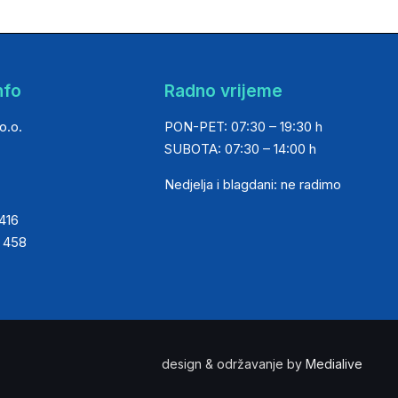
nfo
Radno vrijeme
o.o.
PON-PET: 07:30 – 19:30 h
SUBOTA: 07:30 – 14:00 h
Nedjelja i blagdani: ne radimo
 416
0 458
design & održavanje by
Medialive