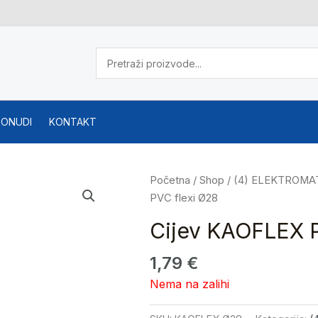
PONUDI
KONTAKT
Početna
/
Shop
/
(4) ELEKTROMA
PVC flexi Ø28
Cijev KAOFLEX P
1,79
€
Nema na zalihi