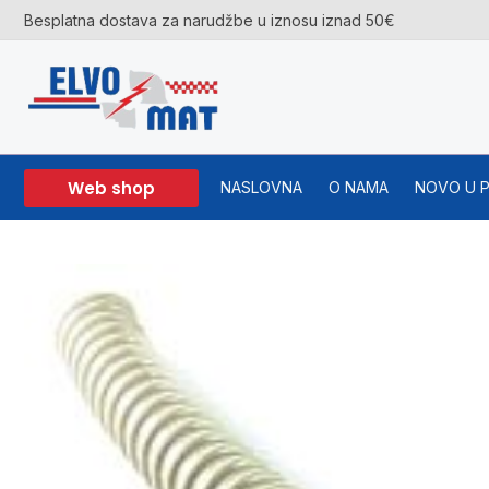
Skip
Besplatna dostava za narudžbe u iznosu iznad 50€
to
content
Web shop
NASLOVNA
O NAMA
NOVO U 