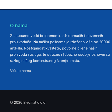
O nama
Zastupamo veliki broj renomiranih domaćih i inozemnih
proizvođača. Na našim policama je izloženo više od 20000
artikala. Postojanost kvalitete, povoljne cijene naših
proizvoda i usluga, te stručno i ljubazno osoblje osnovni su
razlog našeg kontinuiranog širenja i rasta.
Više o nama
© 2026 Elvomat d.o.o.