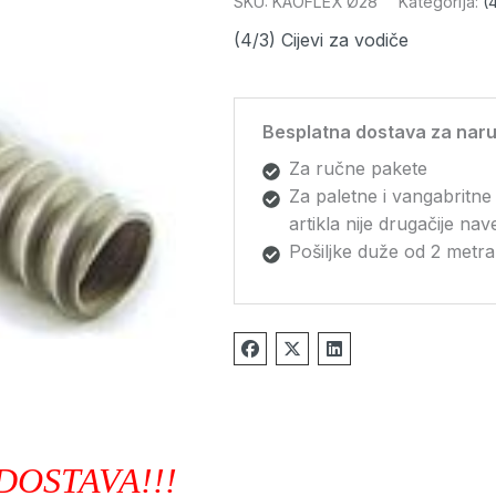
SKU:
KAOFLEX Ø28
Kategorija:
(
(4/3) Cijevi za vodiče
Besplatna dostava za naru
Za ručne pakete
Za paletne i vangabritne
artikla nije drugačije na
Pošiljke duže od 2 metra
DOSTAVA!!!