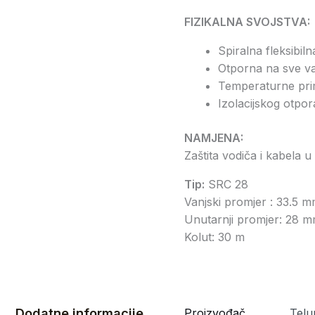
FIZIKALNA SVOJSTVA:
Spiralna fleksibil
Otporna na sve van
Temperaturne pri
Izolacijskog otpo
NAMJENA:
Zaštita vodiča i kabela u
Tip:
SRC 28
Vanjski promjer : 33.5 
Unutarnji promjer: 28 
Kolut: 30 m
Dodatne informacije
Proizvođač
Telu