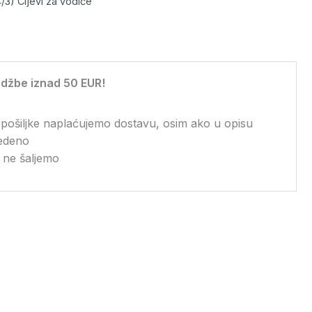
4/3) Cijevi za vodiče
džbe iznad 50 EUR!
 pošiljke naplaćujemo dostavu, osim ako u opisu
vedeno
 ne šaljemo