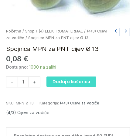
Spojnica
Početna
/
Shop
/
(4) ELEKTROMATERIJAL
/
(4/3) Cijevi
MPN
za vodiče
/ Spojnica MPN za PNT cijev Ø 13
za
Spojnica MPN za PNT cijev Ø 13
PNT
0,08
€
cijev
Ø
Dostupno:
1000 na zalihi
13
količina
-
+
Dodaj u košaricu
SKU:
MPN Ø 13
Kategorija:
(4/3) Cijevi za vodiče
(4/3) Cijevi za vodiče
Besplatna dostava za narudžbe iznad 50 EUR!