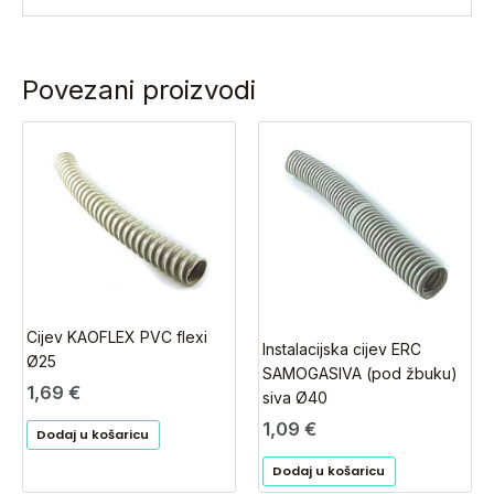
Povezani proizvodi
Cijev KAOFLEX PVC flexi
Instalacijska cijev ERC
Ø25
SAMOGASIVA (pod žbuku)
1,69
€
siva Ø40
1,09
€
Dodaj u košaricu
Dodaj u košaricu