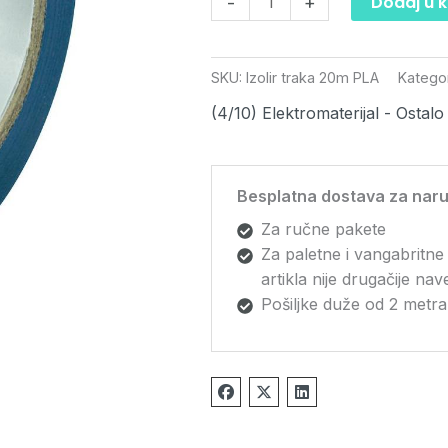
Dodaj u 
-
+
SKU:
Izolir traka 20m PLA
Kategor
(4/10) Elektromaterijal - Ostalo
Besplatna dostava za naru
Za ručne pakete
Za paletne i vangabritne
artikla nije drugačije na
Pošiljke duže od 2 metra