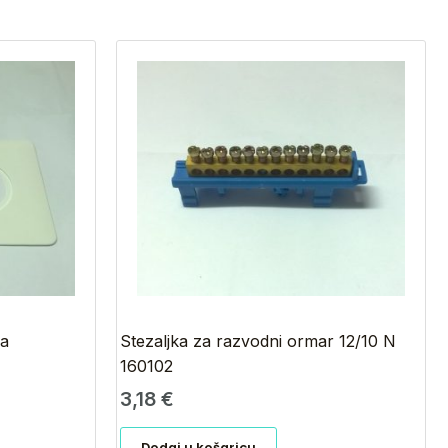
na
Stezaljka za razvodni ormar 12/10 N
160102
3,18
€
Dodaj u košaricu