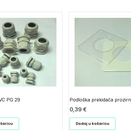
VC PG 29
Podloška prekidača prozir
0,39
€
ošaricu
Dodaj u košaricu