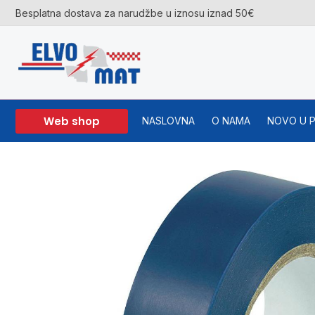
Skip
Besplatna dostava za narudžbe u iznosu iznad 50€
to
content
Web shop
NASLOVNA
O NAMA
NOVO U 