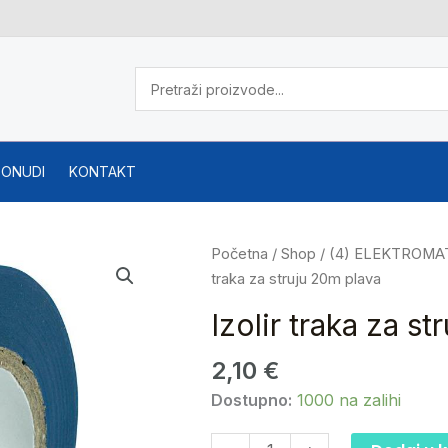
PONUDI
KONTAKT
Izolir
Početna
/
Shop
/
(4) ELEKTROMA
traka
traka za struju 20m plava
za
Izolir traka za s
struju
20m
2,10
€
plava
Dostupno:
1000 na zalihi
količina