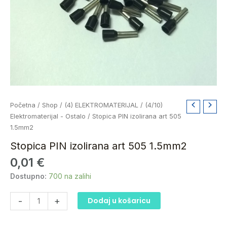
Stopica
Početna
/
Shop
/
(4) ELEKTROMATERIJAL
/
(4/10)
PIN
Elektromaterijal - Ostalo
/ Stopica PIN izolirana art 505
izolirana
1.5mm2
art
Stopica PIN izolirana art 505 1.5mm2
505
0,01
€
1.5mm2
količina
Dostupno:
700 na zalihi
-
+
Dodaj u košaricu