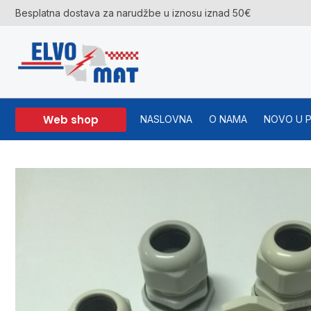
Skip
Besplatna dostava za narudžbe u iznosu iznad 50€
to
content
Web shop
NASLOVNA
O NAMA
NOVO U 