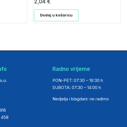
2,04
€
Dodaj u košaricu
nfo
Radno vrijeme
o.o.
PON-PET: 07:30 – 19:30 h
SUBOTA: 07:30 – 14:00 h
Nedjelja i blagdani: ne radimo
 416
0 458