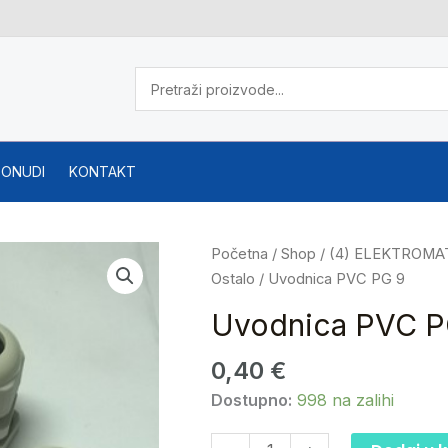
PONUDI
KONTAKT
Uvodnica
Početna
/
Shop
/
(4) ELEKTROMA
PVC
Ostalo
/ Uvodnica PVC PG 9
PG
Uvodnica PVC P
9
količina
0,40
€
Dostupno:
998 na zalihi