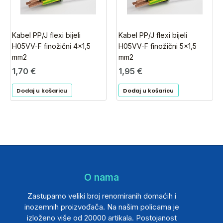
Kabel PP/J flexi bijeli
Kabel PP/J flexi bijeli
H05VV-F finožični 4×1,5
H05VV-F finožični 5×1,5
mm2
mm2
1,70
€
1,95
€
Dodaj u košaricu
Dodaj u košaricu
O nama
Zastupamo veliki broj renomiranih domaćih i
inozemnih proizvođača. Na našim policama je
izloženo više od 20000 artikala. Postojanost