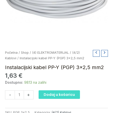
Instalacijski
Početna
/
Shop
/
(4) ELEKTROMATERIJAL
/
(4/2)
kabel
Kablovi
/ Instalacijski kabel PP-Y (PGP) 3×2,5 mm2
PP-
Instalacijski kabel PP-Y (PGP) 3×2,5 mm2
Y
1,63
€
(PGP)
3x2,5
Dostupno:
9813 na zalihi
mm2
količina
-
+
Dodaj u košaricu
SKU:
PGP 3x2,5
Kategorija:
(4/2) Kablovi