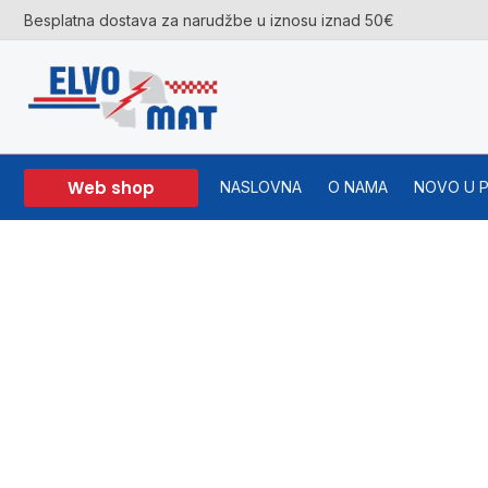
Skip
Besplatna dostava za narudžbe u iznosu iznad 50€
to
content
Web shop
NASLOVNA
O NAMA
NOVO U 