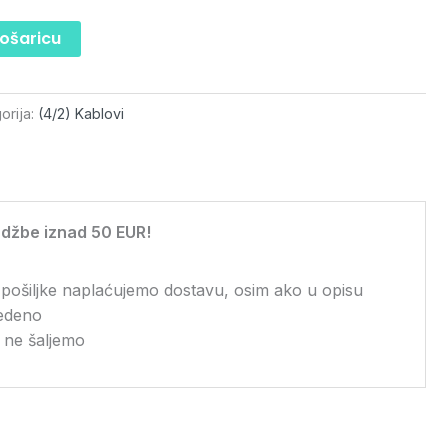
košaricu
orija:
(4/2) Kablovi
džbe iznad 50 EUR!
 pošiljke naplaćujemo dostavu, osim ako u opisu
vedeno
 ne šaljemo