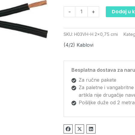
mm2
količina
Dodaj u 
-
+
SKU:
H03VH-H 2x0,75 crni
Kateg
(4/2) Kablovi
Besplatna dostava za naru
Za ručne pakete
Za paletne i vangabritne
artikla nije drugačije na
Pošiljke duže od 2 metra