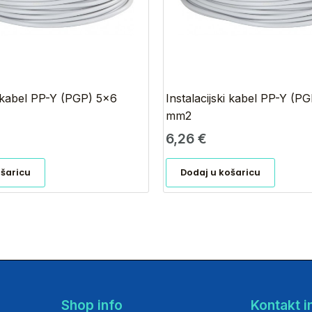
i kabel PP-Y (PGP) 5×6
Instalacijski kabel PP-Y (P
mm2
6,26
€
ošaricu
Dodaj u košaricu
Shop info
Kontakt i