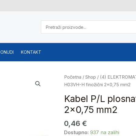
PONUDI
KONTAKT
Kabel
Početna
/
Shop
/
(4) ELEKTROMA
P/L
H03VH-H finožični 2×0,75 mm2
plosnati
Kabel P/L plosna
crni
2×0,75 mm2
H03VH-
H
0,46
€
finožični
2x0,75
Dostupno:
937 na zalihi