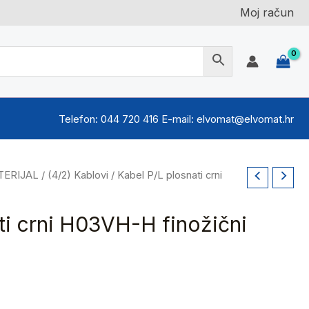
Moj račun
Telefon: 044 720 416 E-mail: elvomat@elvomat.hr
TERIJAL
/
(4/2) Kablovi
/ Kabel P/L plosnati crni
ti crni H03VH-H finožični