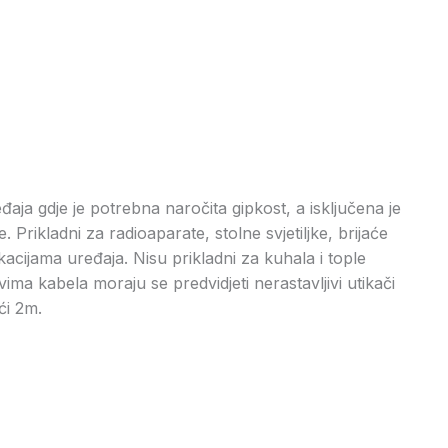
eđaja gdje je potrebna naročita gipkost, a isključena je
 Prikladni za radioaparate, stolne svjetiljke, brijaće
kacijama uređaja. Nisu prikladni za kuhala i tople
ima kabela moraju se predvidjeti nerastavljivi utikači
ći 2m.