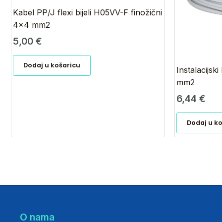
Kabel PP/J flexi bijeli H05VV-F finožični
4×4 mm2
5,00
€
Dodaj u košaricu
Instalacijsk
mm2
6,44
€
Dodaj u k
O nama