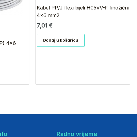
Kabel PP/J flexi bijeli H05VV-F finožični
4×6 mm2
7,01
€
Dodaj u košaricu
GP) 4×6
nfo
Radno vrijeme