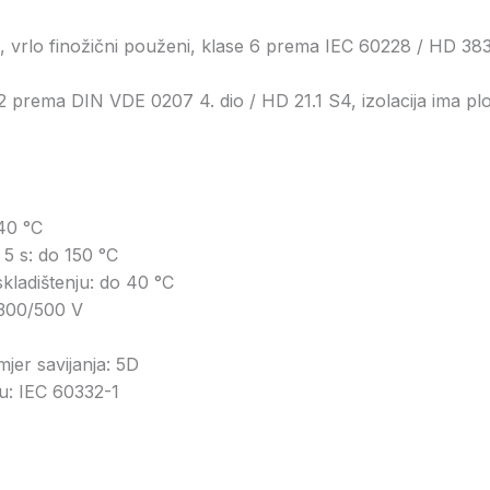
č, vrlo finožični použeni, klase 6 prema IEC 60228 / HD 3
prema DIN VDE 0207 4. dio / HD 21.1 S4, izolacija ima plosn
+40 °C
5 s: do 150 °C
kladištenju: do 40 °C
300/500 V
mjer savijanja: 5D
u: IEC 60332-1