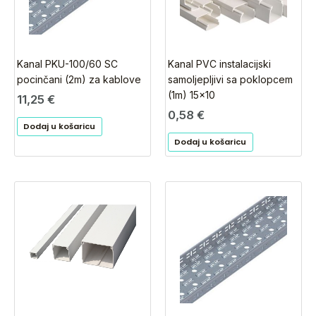
Kanal PKU-100/60 SC
Kanal PVC instalacijski
pocinčani (2m) za kablove
samoljepljivi sa poklopcem
(1m) 15×10
11,25
€
0,58
€
Dodaj u košaricu
Dodaj u košaricu