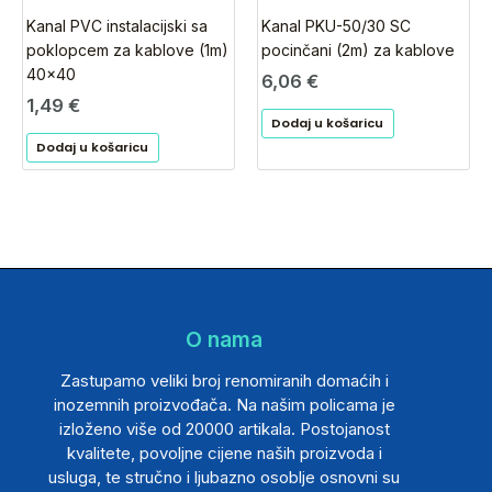
Kanal PVC instalacijski sa
Kanal PKU-50/30 SC
poklopcem za kablove (1m)
pocinčani (2m) za kablove
40×40
6,06
€
1,49
€
Dodaj u košaricu
Dodaj u košaricu
O nama
Zastupamo veliki broj renomiranih domaćih i
inozemnih proizvođača. Na našim policama je
izloženo više od 20000 artikala. Postojanost
kvalitete, povoljne cijene naših proizvoda i
usluga, te stručno i ljubazno osoblje osnovni su