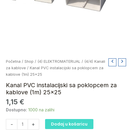
Kanal
Početna
/
Shop
/
(4) ELEKTROMATERIJAL
/
(4/4) Kanali
PVC
za kablove
/ Kanal PVC instalacijski sa poklopcem za
instalacijski
kablove (1m) 25×25
sa
Kanal PVC instalacijski sa poklopcem za
poklopcem
kablove (1m) 25×25
za
1,15
€
kablove
(1m)
Dostupno:
1000 na zalihi
25x25
količina
-
+
Dodaj u košaricu