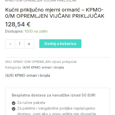
mjerni
KPMO-0/M OPREMLJEN VIJČANI PRIKLJUČAK
ormarić
Kućni priključno mjerni ormarić – KPMO-
-
0/M OPREMLJEN VIJČANI PRIKLJUČAK
KPMO-
128,54
€
0/M
OPREMLJEN
Dostupno:
1000 na zalihi
VIJČANI
PRIKLJUČAK
-
+
Dodaj u košaricu
količina
SKU:
KPMO-0/M OPREMLJEN vijčani priključak
Kategorija:
(4/9) KPMO ormari i brojila
(4/9) KPMO ormari i brojila
Besplatna dostava za narudžbe iznad 50 EUR!
Za ručne pakete
Za paletne i vangabritne pošiljke naplaćujemo
dostavu, osim ako u opisu artikla nije drugačije