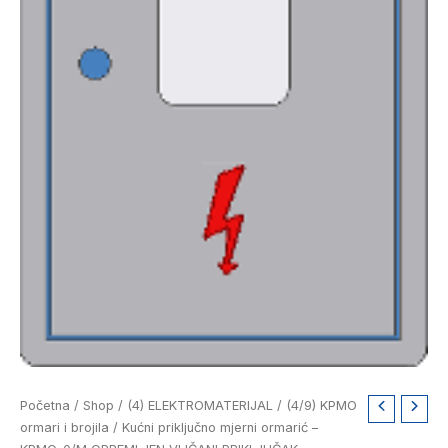
Kućni
Početna
/
Shop
/
(4) ELEKTROMATERIJAL
/
(4/9) KPMO
priključno
ormari i brojila
/ Kućni priključno mjerni ormarić –