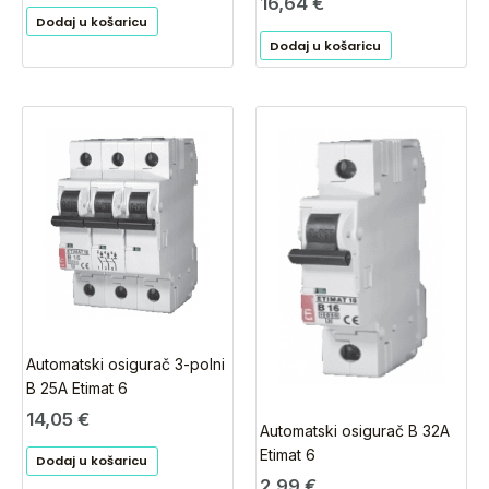
16,64
€
Dodaj u košaricu
Dodaj u košaricu
Automatski osigurač 3-polni
B 25A Etimat 6
14,05
€
Automatski osigurač B 32A
Etimat 6
Dodaj u košaricu
2,99
€