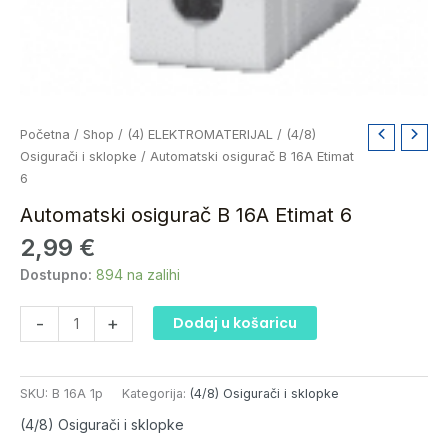
Automatski
Početna
/
Shop
/
(4) ELEKTROMATERIJAL
/
(4/8)
osigurač
Osigurači i sklopke
/ Automatski osigurač B 16A Etimat
B
6
16A
Automatski osigurač B 16A Etimat 6
Etimat
2,99
€
6
količina
Dostupno:
894 na zalihi
-
+
Dodaj u košaricu
SKU:
B 16A 1p
Kategorija:
(4/8) Osigurači i sklopke
(4/8) Osigurači i sklopke