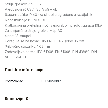
Struja greške: I∆n 0,5 A
Predosigurač 63 A, 80 A gG – gL
Stupanj zaštite IP 40 (za sklopku ugrađenu u razdjelnik)
Klasa izolacije B – VDE 0110
Kratkospojna prekidna moć: s uporabom predosigurača 10kA
Za izmjenične struje greške ~ tip AC
Širina: 18 mm/pol
Ugrađuje se na nosač DIN EN 50 022 širine 35 mm
Priključne stezaljke: 1-25 mm²
Zadovoljava norme: IEC 61008, EN 61008, DIN 43880, DIN
VDE 0664 T1
Dodatne informacije
Proizvođač
ETI Slovenija
Recenzije (0)