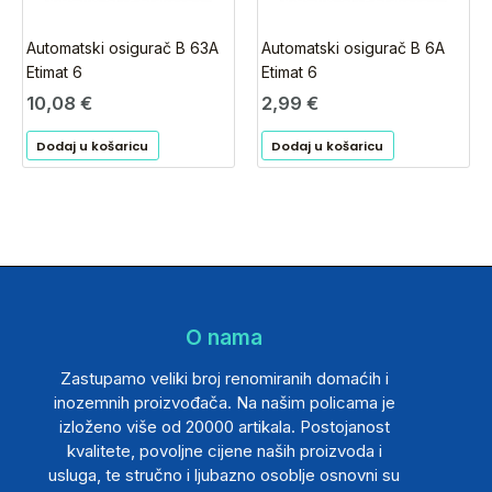
Automatski osigurač B 63A
Automatski osigurač B 6A
Etimat 6
Etimat 6
10,08
€
2,99
€
Dodaj u košaricu
Dodaj u košaricu
O nama
Zastupamo veliki broj renomiranih domaćih i
inozemnih proizvođača. Na našim policama je
izloženo više od 20000 artikala. Postojanost
kvalitete, povoljne cijene naših proizvoda i
usluga, te stručno i ljubazno osoblje osnovni su