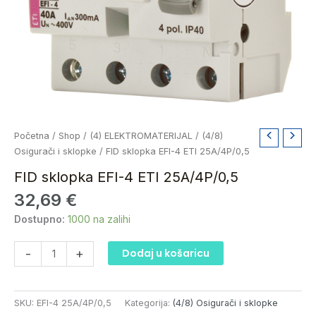
FID
Početna
/
Shop
/
(4) ELEKTROMATERIJAL
/
(4/8)
sklopka
Osigurači i sklopke
/ FID sklopka EFI-4 ETI 25A/4P/0,5
EFI-
FID sklopka EFI-4 ETI 25A/4P/0,5
4
32,69
€
ETI
25A/4P/0,5
Dostupno:
1000 na zalihi
količina
-
+
Dodaj u košaricu
SKU:
EFI-4 25A/4P/0,5
Kategorija:
(4/8) Osigurači i sklopke