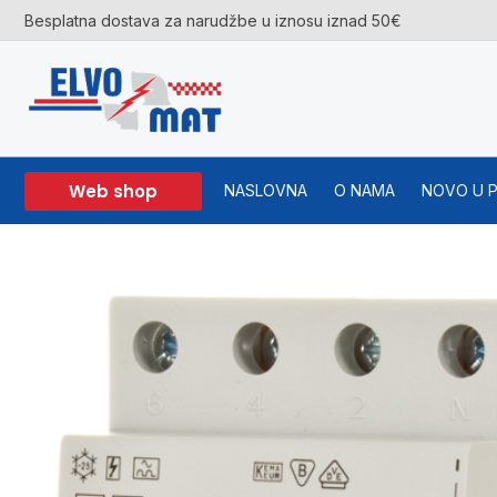
Skip
Besplatna dostava za narudžbe u iznosu iznad 50€
to
content
Web shop
NASLOVNA
O NAMA
NOVO U 