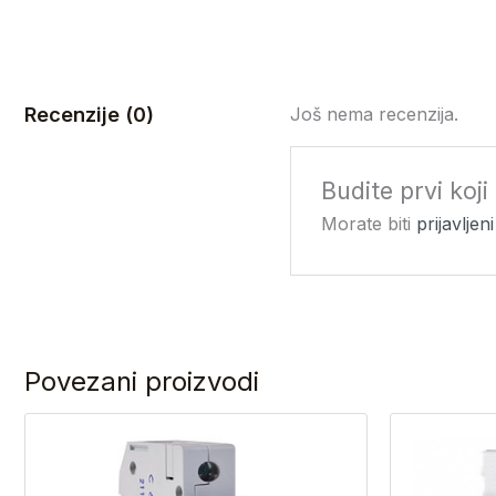
Recenzije (0)
Još nema recenzija.
Budite prvi koj
Morate biti
prijavljeni
Povezani proizvodi