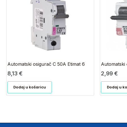
Automatski osigurač C 50A Etimat 6
Automatski 
8,13
€
2,99
€
Dodaj u košaricu
Dodaj u k