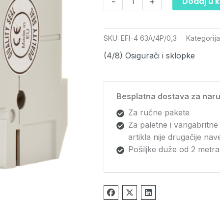
Dodaj u 
-
+
SKU:
EFI-4 63A/4P/0,3
Kategorij
(4/8) Osigurači i sklopke
Besplatna dostava za naru
Za ručne pakete
Za paletne i vangabritne
artikla nije drugačije na
Pošiljke duže od 2 metra