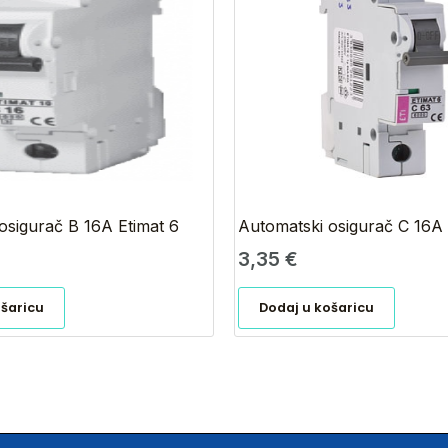
osigurač B 16A Etimat 6
Automatski osigurač C 16A 
3,35
€
ošaricu
Dodaj u košaricu