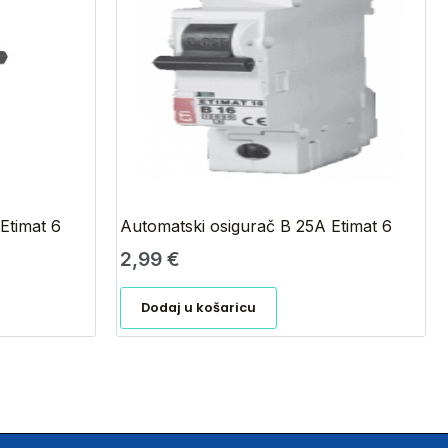
Etimat 6
Automatski osigurač B 25A Etimat 6
2,99
€
Dodaj u košaricu