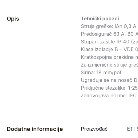
Opis
Tehnički podaci
Struja greške: I∆n 0,3 A
Predosigurač 63 A, 80 
Stupanj zaštite IP 40 (z
Klasa izolacije B – VDE 
Kratkospojna prekidna 
Za izmjenične struje gre
Širina: 18 mm/pol
Ugrađuje se na nosač D
Priključne stezaljke: 1-
Zadovoljava norme: IE
Dodatne informacije
Proizvođač
ETI 