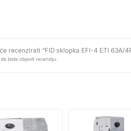
i će recenzirati “FID sklopka EFI-4 ETI 63A/4
da biste objavili recenziju.