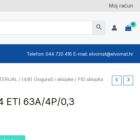
Moj račun
Telefon: 044 720 416 E-mail: elvomat@elvomat.hr
TERIJAL
/
(4/8) Osigurači i sklopke
/ FID sklopka
-4 ETI 63A/4P/0,3