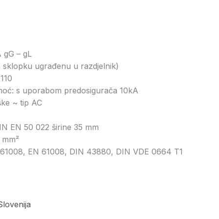
A gG – gL
a sklopku ugrađenu u razdjelnik)
0110
moć: s uporabom predosigurača 10kA
ške ~ tip AC
IN EN 50 022 širine 35 mm
25 mm²
C 61008, EN 61008, DIN 43880, DIN VDE 0664 T1
Slovenija