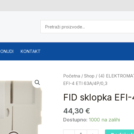
PONUDI
KONTAKT
FID
Početna
/
Shop
/
(4) ELEKTROMA
sklopka
EFI-4 ETI 63A/4P/0,3
EFI-
FID sklopka EFI
4
ETI
44,30
€
63A/4P/0,3
Dostupno:
1000 na zalihi
količina