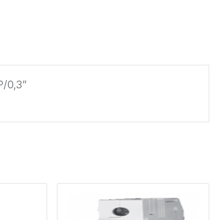
P/0,3”