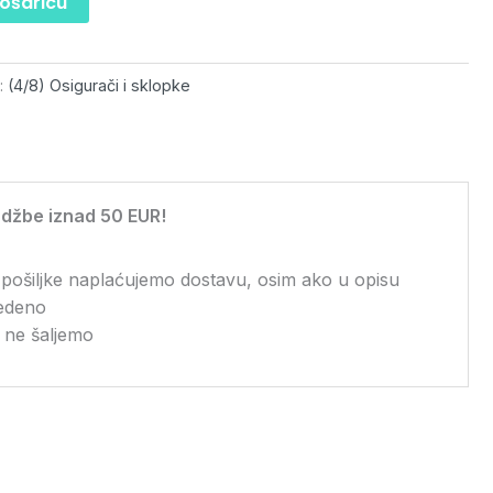
košaricu
a:
(4/8) Osigurači i sklopke
džbe iznad 50 EUR!
 pošiljke naplaćujemo dostavu, osim ako u opisu
vedeno
 ne šaljemo