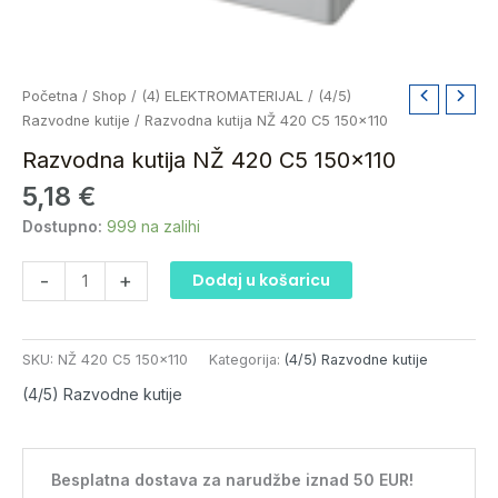
Razvodna
Početna
/
Shop
/
(4) ELEKTROMATERIJAL
/
(4/5)
kutija
Razvodne kutije
/ Razvodna kutija NŽ 420 C5 150×110
NŽ
Razvodna kutija NŽ 420 C5 150×110
420
5,18
€
C5
150x110
Dostupno:
999 na zalihi
količina
-
+
Dodaj u košaricu
SKU:
NŽ 420 C5 150x110
Kategorija:
(4/5) Razvodne kutije
(4/5) Razvodne kutije
Besplatna dostava za narudžbe iznad 50 EUR!