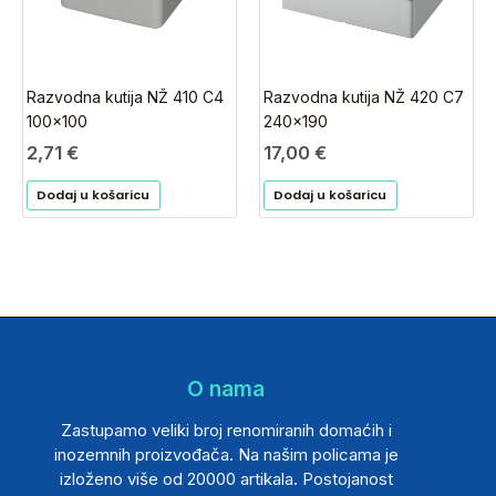
Razvodna kutija NŽ 410 C4
Razvodna kutija NŽ 420 C7
100×100
240×190
2,71
€
17,00
€
Dodaj u košaricu
Dodaj u košaricu
O nama
Zastupamo veliki broj renomiranih domaćih i
inozemnih proizvođača. Na našim policama je
izloženo više od 20000 artikala. Postojanost