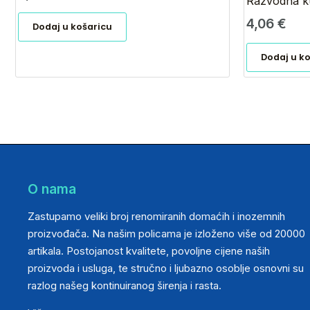
Razvodna ku
4,06
€
Dodaj u košaricu
Dodaj u k
O nama
Zastupamo veliki broj renomiranih domaćih i inozemnih
proizvođača. Na našim policama je izloženo više od 20000
artikala. Postojanost kvalitete, povoljne cijene naših
proizvoda i usluga, te stručno i ljubazno osoblje osnovni su
razlog našeg kontinuiranog širenja i rasta.