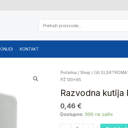
PONUDI
KONTAKT
Razvodna
Početna
/
Shop
/
(4) ELEKTROMA
kutija
PŽ 120×95
PŽ
Razvodna kutija
120x95
količina
0,46
€
Dostupno:
999 na zalihi