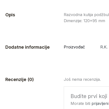
Opis
Razvodna kutija podžbu
Dimenzije: 120×95 mm
Dodatne informacije
Proizvođač
R.K.
Recenzije (0)
Još nema recenzija.
Budite prvi koj
Morate biti
prijavljeni