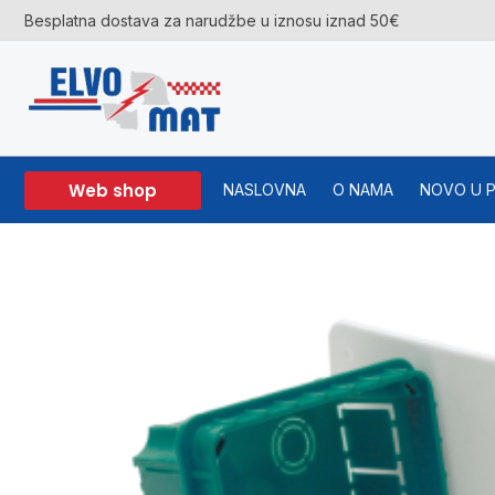
Skip
Besplatna dostava za narudžbe u iznosu iznad 50€
to
content
Web shop
NASLOVNA
O NAMA
NOVO U 