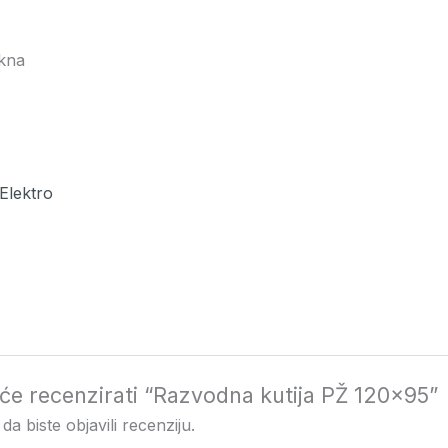
kna
 Elektro
i će recenzirati “Razvodna kutija PŽ 120×95”
da biste objavili recenziju.