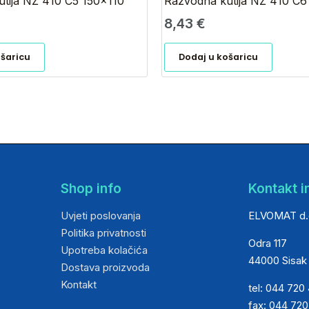
tija NŽ 410 C5 150×110
Razvodna kutija NŽ 410 C
8,43
€
ošaricu
Dodaj u košaricu
Shop info
Kontakt i
Uvjeti poslovanja
ELVOMAT d.
Politika privatnosti
Odra 117
Upotreba kolačića
44000 Sisak
Dostava proizvoda
Kontakt
tel: 044 720
fax: 044 72