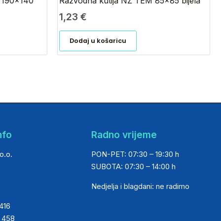
6 190×140
Razvodna kutija NŽ TEM 85×85 bijela
1,23
€
Dodaj u košaricu
nfo
Radno vrijeme
o.o.
PON-PET: 07:30 – 19:30 h
SUBOTA: 07:30 – 14:00 h
Nedjelja i blagdani: ne radimo
 416
0 458