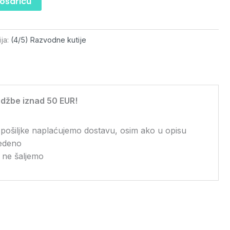
košaricu
ija:
(4/5) Razvodne kutije
džbe iznad 50 EUR!
 pošiljke naplaćujemo dostavu, osim ako u opisu
vedeno
 ne šaljemo