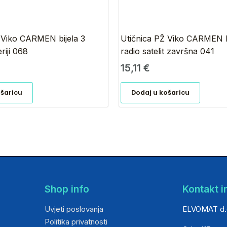
 Viko CARMEN bijela 3
Utičnica PŽ Viko CARMEN b
riji 068
radio satelit završna 041
15,11
€
ošaricu
Dodaj u košaricu
Shop info
Kontakt i
Uvjeti poslovanja
ELVOMAT d.
Politika privatnosti