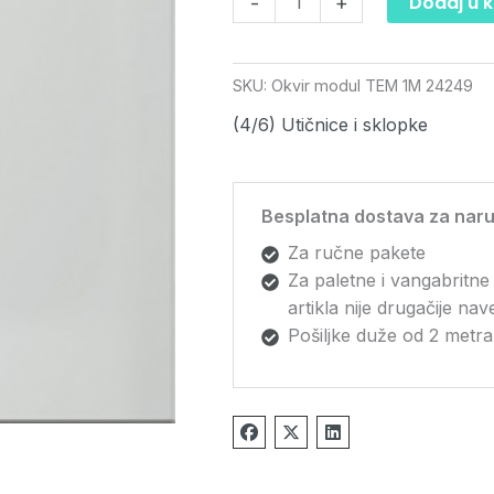
Dodaj u 
-
+
SKU:
Okvir modul TEM 1M 24249
(4/6) Utičnice i sklopke
Besplatna dostava za naru
Za ručne pakete
Za paletne i vangabritne
artikla nije drugačije na
Pošiljke duže od 2 metra