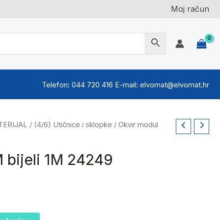
Moj račun
Telefon: 044 720 416 E-mail: elvomat@elvomat.hr
TERIJAL
/
(4/6) Utičnice i sklopke
/ Okvir modul
 bijeli 1M 24249