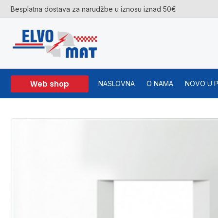
Skip
Besplatna dostava za narudžbe u iznosu iznad 50€
to
content
Web shop
NASLOVNA
O NAMA
NOVO U 