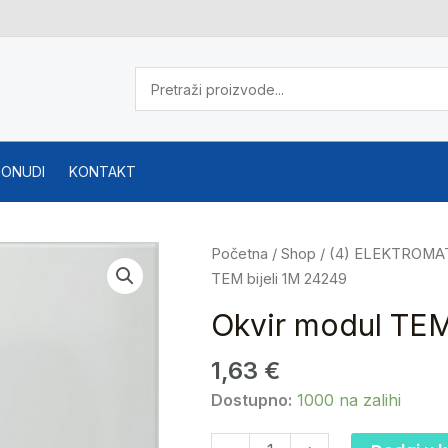
PONUDI
KONTAKT
Okvir
Početna
/
Shop
/
(4) ELEKTROMA
modul
TEM bijeli 1M 24249
TEM
Okvir modul TEM
bijeli
1M
1,63
€
24249
Dostupno:
1000 na zalihi
količina