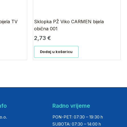
ijela TV
Sklopka PŽ Viko CARMEN bijela
obična 001
2,73
€
Dodaj u košaricu
nfo
Radno vrijeme
o.o.
PON-PET: 07:30 – 19:30 h
SUBOTA: 07:30 – 14:00 h