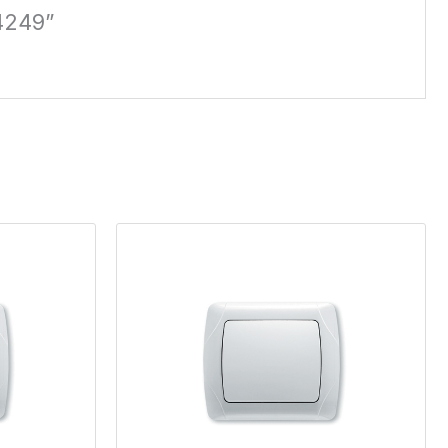
24249”