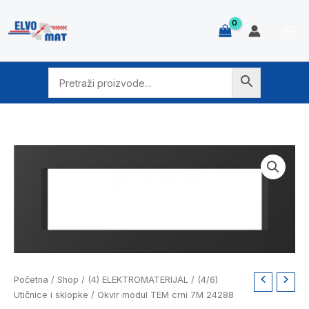
Skip
to
content
Okvir
Početna
/
Shop
/
(4) ELEKTROMATERIJAL
/
(4/6)
modul
Utičnice i sklopke
/ Okvir modul TEM crni 7M 24288