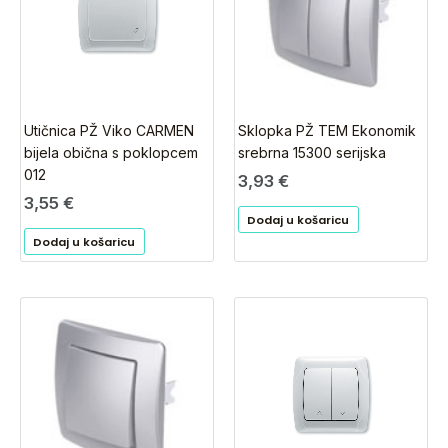
Utičnica PŽ Viko CARMEN
Sklopka PŽ TEM Ekonomik
bijela obična s poklopcem
srebrna 15300 serijska
012
3,93
€
3,55
€
Dodaj u košaricu
Dodaj u košaricu