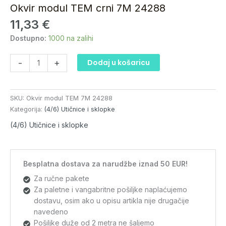
TEM
Okvir modul TEM crni 7M 24288
crni
11,33
€
7M
24288
Dostupno:
1000 na zalihi
količina
-
+
Dodaj u košaricu
SKU:
Okvir modul TEM 7M 24288
Kategorija:
(4/6) Utičnice i sklopke
(4/6) Utičnice i sklopke
Besplatna dostava za narudžbe iznad 50 EUR!
Za ručne pakete
Za paletne i vangabritne pošiljke naplaćujemo
dostavu, osim ako u opisu artikla nije drugačije
navedeno
Pošiljke duže od 2 metra ne šaljemo