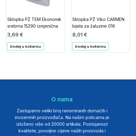
Sklopka PŽ TEM Ekonomik
Sklopka PŽ Viko CARMEN
srebrna 15290 izmjenična
bijela za žaluzine 016
3,69
€
8,01
€
Dodaj u košaricu
Dodaj u košaricu
O nama
Zastupamo veliki broj renomiranih domaćih i
inozemnih proizvođača. Na našim policama je
izloženo više od 20000 artikala. Postojanost
kvalitete, povoljne cijene naših proizvoda i