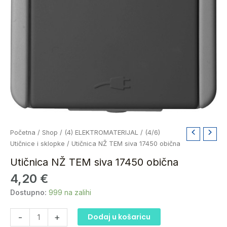
Utičnica
Početna
/
Shop
/
(4) ELEKTROMATERIJAL
/
(4/6)
NŽ
Utičnice i sklopke
/ Utičnica NŽ TEM siva 17450 obična
TEM
Utičnica NŽ TEM siva 17450 obična
siva
4,20
€
17450
obična
Dostupno:
999 na zalihi
količina
-
+
Dodaj u košaricu