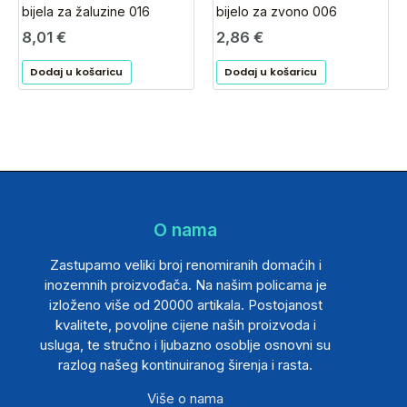
bijela za žaluzine 016
bijelo za zvono 006
8,01
€
2,86
€
Dodaj u košaricu
Dodaj u košaricu
O nama
Zastupamo veliki broj renomiranih domaćih i
inozemnih proizvođača. Na našim policama je
izloženo više od 20000 artikala. Postojanost
kvalitete, povoljne cijene naših proizvoda i
usluga, te stručno i ljubazno osoblje osnovni su
razlog našeg kontinuiranog širenja i rasta.
Više o nama