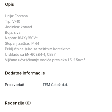
Opis
Linija: Fontana
Tip: VF10
Jedinica: komad
Boja: siva
Napon: 16AX/250V~
Stupanj zaštite: IP 44
Priključnica šuko sa zaštitnim kontaktom
U skladu sa EN-60884-1, CEE7
Vijčano učvršćivanje vodiča presjeka 1.5-2.5mm²
Dodatne informacije
Proizvođač
TEM Čatež d.d.
Recenzije (0)