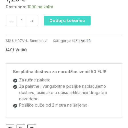
jednožični
Dostupno:
1000 na zalihi
(puni)
plavi
-
+
Dodaj u košaricu
količina
SKU:
H07V-U 6mm plavi
Kategorija:
(4/1) Vodiči
(4/1) Vodiči
Besplatna dostava za narudžbe iznad 50 EUR!
Za ručne pakete
Za paletne i vangabritne pošiljke naplaćujemo
dostavu, osim ako u opisu artikla nije drugačije
navedeno
Pošiljke duže od 2 metra ne šaljemo