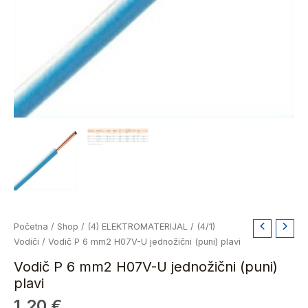
Vodič
Početna
/
Shop
/
(4) ELEKTROMATERIJAL
/
(4/1)
P
Vodiči
/ Vodič P 6 mm2 H07V-U jednožični (puni) plavi
6
Vodič P 6 mm2 H07V-U jednožični (puni)
mm2
plavi
H07V-
1,20
€
U