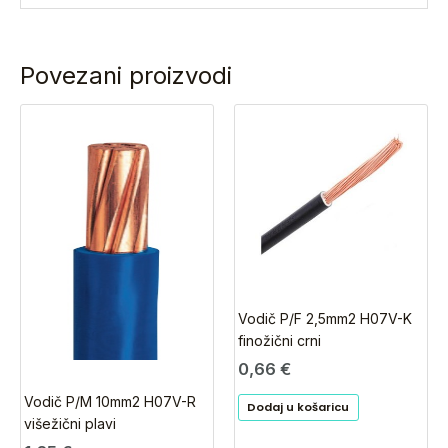
Povezani proizvodi
Vodič P/F 2,5mm2 H07V-K
finožični crni
0,66
€
Vodič P/M 10mm2 H07V-R
Dodaj u košaricu
višežični plavi