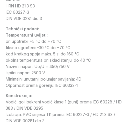
HRN HD 21.3 S3
IEC 60227-3
DIN VDE 0281 dio 3
Tehnički podaci:
Temperaturni uvijeti:
pri upotrebi: +5 °C do +70 °C
fiksno ugrađeni: -30 °C do +70 °C
kod kratkog spoja maks. 5 s: do 160 °C
okolna temperatura pri skladištenju: do 40 °C
Nazivni napon: Uο/U = 450/750 V
Ispitni napon: 2500 V
Minimalni unutarnji polumjer savijanja: 4D
Otpornost prema gorenju: IEC 60332-1
Konstrukcija:
Vodič: goli bakreni vodič klase 1 (puni) prema IEC 60228 / HD
383 / DIN VDE 0295
Izolacija: PVC smjesa TI1 prema IEC 60227-3 / HD 21.3 S3 /
DIN VDE 00281 dio 3