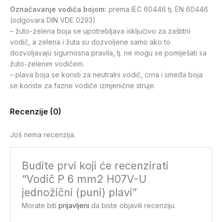
Označavanje vodiča bojom:
prema IEC 60446 tj. EN 60446
(odgovara DIN VDE 0293)
– žuto-zelena boja se upotrebljava isključivo za zaštitni
vodič, a zelena i žuta su dozvoljene samo ako to
dozvoljavaju sigurnosna pravila, tj. ne mogu se pomiješati sa
žuto-zelenim vodičem.
– plava boja se koristi za neutralni vodič, crna i smeđa boja
se koriste za fazne vodiče izmjenične struje.
Recenzije (0)
Još nema recenzija.
Budite prvi koji će recenzirati
“Vodič P 6 mm2 H07V-U
jednožični (puni) plavi”
Morate biti
prijavljeni
da biste objavili recenziju.