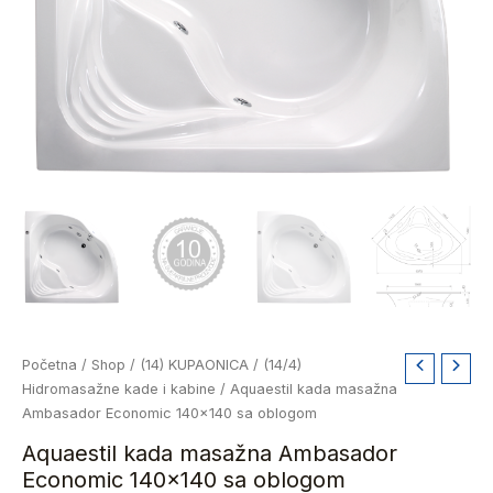
Aquaestil
Početna
/
Shop
/
(14) KUPAONICA
/
(14/4)
kada
Hidromasažne kade i kabine
/ Aquaestil kada masažna
masažna
Ambasador Economic 140×140 sa oblogom
Ambasador
Aquaestil kada masažna Ambasador
Economic
Economic 140×140 sa oblogom
140x140