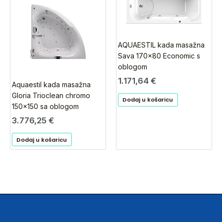
AQUAESTIL kada masažna
Sava 170×80 Economic s
oblogom
1.171,64
€
Aquaestil kada masažna
Gloria Trioclean chromo
Dodaj u košaricu
150×150 sa oblogom
3.776,25
€
Dodaj u košaricu