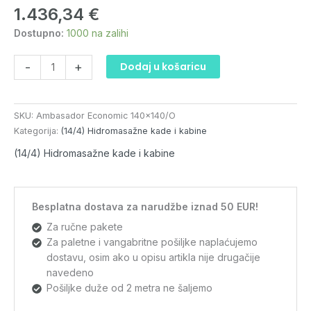
1.436,34
€
sa
oblogom
Dostupno:
1000 na zalihi
količina
-
+
Dodaj u košaricu
SKU:
Ambasador Economic 140x140/O
Kategorija:
(14/4) Hidromasažne kade i kabine
(14/4) Hidromasažne kade i kabine
Besplatna dostava za narudžbe iznad 50 EUR!
Za ručne pakete
Za paletne i vangabritne pošiljke naplaćujemo
dostavu, osim ako u opisu artikla nije drugačije
navedeno
Pošiljke duže od 2 metra ne šaljemo