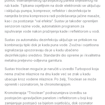
pomoć višenamjenskog upravljačkog panela smještenog na
rub kade. Tipkama osjetljivim na dodir elektronski se uključuju
i isključuju pumpa, kompresor, reflektor i dezinfekcija te
namješta brzina kompresora radi podešavanja jačine masaže,
kao i za postizanje “val efekta”. Sustav je također opremljen
senzorom razine vode, automatskim programom za
ispuhivanje vode nakon pražnjenja kade i reflektorom u vodi.
Sustav za automatsku dezinfekciju uključuje se pritiskom na
kombinaciju tipki dok je kada puna vode. Zvučna i svjetlosna
signalizacija upozoravaju da je u kadu ubačeno
dezinfekcijsko sredstvo. Standardni dio opreme je i kvalitetna
metalna preljevno-odljevna garnitura.
Sustav trioclean moguće je naručiti u izvedbi Turbopool koja
nema zračne mlaznice na dnu kade već se zrak u kadu
ubacuje kroz vodene mlaznice. Po želji, Trioclean se može
opremiti i ozonatorom, te chromoterapijom.
Kromoterapija “Trioclean” podrazumijeva izvedbu sa
postojećim upravljačkim panelom i reflektorom u boji koji
zamijenjuje postojeći sa bijelom svjetlošću, dok ozonator