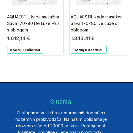
AQUAESTIL kada masažna
AQUAESTIL kada masažna
Sava 170×80 De Luxe Plus
Sava 170×80 De Luxe s
s oblogom
oblogom
1.612,14
€
1.343,41
€
Dodaj u košaricu
Dodaj u košaricu
O nama
Zastupamo veliki broj renomiranih domaćih i
inozemnih proizvođača. Na našim policama je
izloženo više od 20000 artikala. Postojanost
kvalitete, povoljne cijene naših proizvoda i