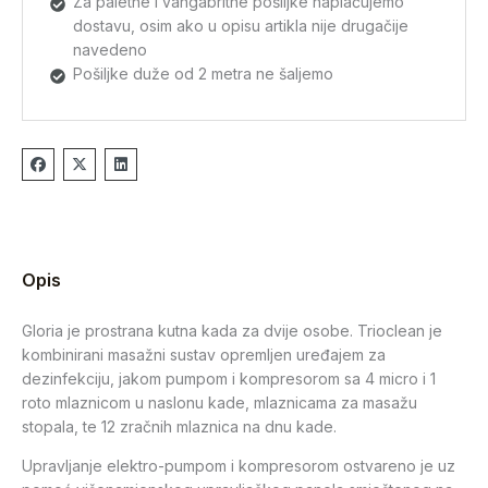
Za paletne i vangabritne pošiljke naplaćujemo
dostavu, osim ako u opisu artikla nije drugačije
navedeno
Pošiljke duže od 2 metra ne šaljemo
Opis
Gloria je prostrana kutna kada za dvije osobe. Trioclean je
kombinirani masažni sustav opremljen uređajem za
dezinfekciju, jakom pumpom i kompresorom sa 4 micro i 1
roto mlaznicom u naslonu kade, mlaznicama za masažu
stopala, te 12 zračnih mlaznica na dnu kade.
Upravljanje elektro-pumpom i kompresorom ostvareno je uz