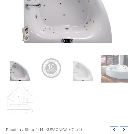
Aquaestil
Početna
/
Shop
/
(14) KUPAONICA
/
(14/4)