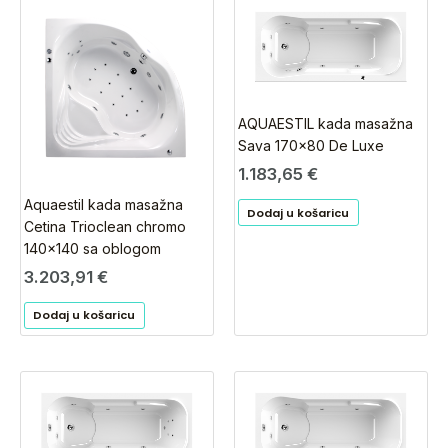
AQUAESTIL kada masažna
Sava 170×80 De Luxe
1.183,65
€
Aquaestil kada masažna
Dodaj u košaricu
Cetina Trioclean chromo
140×140 sa oblogom
3.203,91
€
Dodaj u košaricu