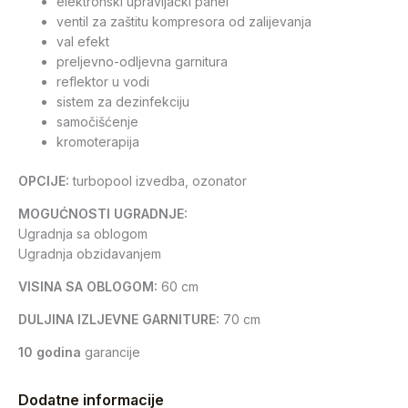
elektronski upravljački panel
ventil za zaštitu kompresora od zalijevanja
val efekt
preljevno-odljevna garnitura
reflektor u vodi
sistem za dezinfekciju
samočišćenje
kromoterapija
OPCIJE:
turbopool izvedba, ozonator
MOGUĆNOSTI UGRADNJE:
Ugradnja sa oblogom
Ugradnja obzidavanjem
VISINA SA OBLOGOM:
60 cm
DULJINA IZLJEVNE GARNITURE:
70 cm
10 godina
garancije
Dodatne informacije