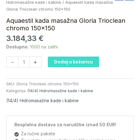
kada
Hidromasažne kade i kabine
/ Aquaestil kada masažna
masažna
Gloria Trioclean chromo 150×150
Gloria
Aquaestil kada masažna Gloria Trioclean
Trioclean
chromo 150×150
chromo
3.184,33
€
150x150
količina
Dostupno:
1000 na zalihi
-
+
Dodaj u košaricu
SKU:
Gloria Trioclean chromo 150x150
Kategorija:
(14/4) Hidromasažne kade i kabine
(14/4) Hidromasažne kade i kabine
Besplatna dostava za narudžbe iznad 50 EUR!
Za ručne pakete