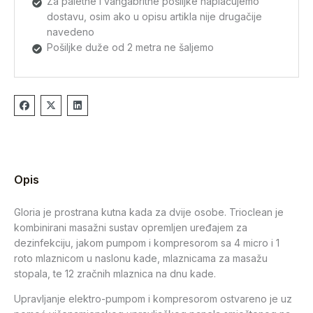
Za paletne i vangabritne pošiljke naplaćujemo
dostavu, osim ako u opisu artikla nije drugačije
navedeno
Pošiljke duže od 2 metra ne šaljemo
Opis
Gloria je prostrana kutna kada za dvije osobe. Trioclean je
kombinirani masažni sustav opremljen uređajem za
dezinfekciju, jakom pumpom i kompresorom sa 4 micro i 1
roto mlaznicom u naslonu kade, mlaznicama za masažu
stopala, te 12 zračnih mlaznica na dnu kade.
Upravljanje elektro-pumpom i kompresorom ostvareno je uz