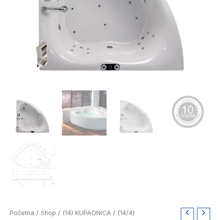
Aquaestil
Početna
/
Shop
/
(14) KUPAONICA
/
(14/4)