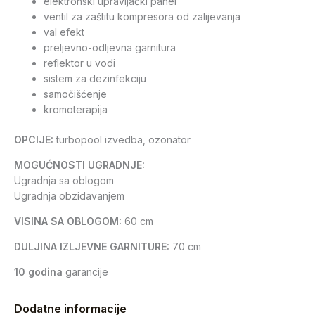
elektronski upravljački panel
ventil za zaštitu kompresora od zalijevanja
val efekt
preljevno-odljevna garnitura
reflektor u vodi
sistem za dezinfekciju
samočišćenje
kromoterapija
OPCIJE:
turbopool izvedba, ozonator
MOGUĆNOSTI UGRADNJE:
Ugradnja sa oblogom
Ugradnja obzidavanjem
VISINA SA OBLOGOM:
60 cm
DULJINA IZLJEVNE GARNITURE:
70 cm
10 godina
garancije
Dodatne informacije