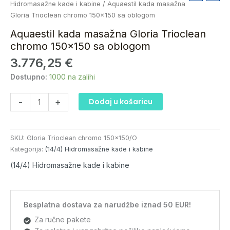
kada
Hidromasažne kade i kabine
/ Aquaestil kada masažna
masažna
Gloria Trioclean chromo 150×150 sa oblogom
Gloria
Aquaestil kada masažna Gloria Trioclean
Trioclean
chromo 150×150 sa oblogom
chromo
3.776,25
€
150x150
sa
Dostupno:
1000 na zalihi
oblogom
količina
-
+
Dodaj u košaricu
SKU:
Gloria Trioclean chromo 150x150/O
Kategorija:
(14/4) Hidromasažne kade i kabine
(14/4) Hidromasažne kade i kabine
Besplatna dostava za narudžbe iznad 50 EUR!
Za ručne pakete