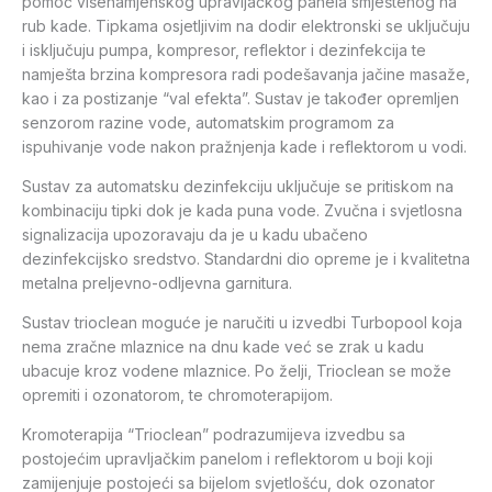
pomoć višenamjenskog upravljačkog panela smještenog na
rub kade. Tipkama osjetljivim na dodir elektronski se uključuju
i isključuju pumpa, kompresor, reflektor i dezinfekcija te
namješta brzina kompresora radi podešavanja jačine masaže,
kao i za postizanje “val efekta”. Sustav je također opremljen
senzorom razine vode, automatskim programom za
ispuhivanje vode nakon pražnjenja kade i reflektorom u vodi.
Sustav za automatsku dezinfekciju uključuje se pritiskom na
kombinaciju tipki dok je kada puna vode. Zvučna i svjetlosna
signalizacija upozoravaju da je u kadu ubačeno
dezinfekcijsko sredstvo. Standardni dio opreme je i kvalitetna
metalna preljevno-odljevna garnitura.
Sustav trioclean moguće je naručiti u izvedbi Turbopool koja
nema zračne mlaznice na dnu kade već se zrak u kadu
ubacuje kroz vodene mlaznice. Po želji, Trioclean se može
opremiti i ozonatorom, te chromoterapijom.
Kromoterapija “Trioclean” podrazumijeva izvedbu sa
postojećim upravljačkim panelom i reflektorom u boji koji
zamijenjuje postojeći sa bijelom svjetlošću, dok ozonator