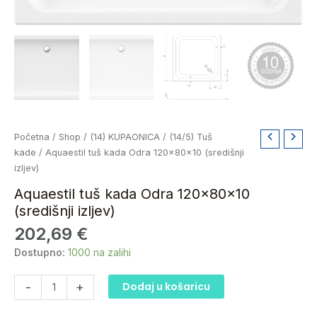
Aquaestil
Početna
/
Shop
/
(14) KUPAONICA
/
(14/5) Tuš
tuš
kade
/ Aquaestil tuš kada Odra 120x80x10 (središnji
kada
izljev)
Odra
Aquaestil tuš kada Odra 120x80x10
120x80x10
(središnji izljev)
(središnji
202,69
€
izljev)
količina
Dostupno:
1000 na zalihi
-
+
Dodaj u košaricu