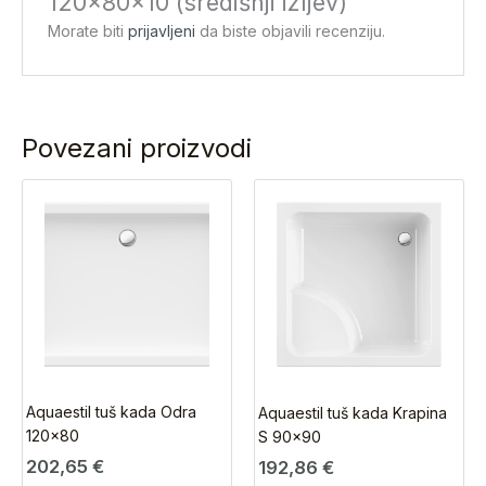
120x80x10 (središnji izljev)”
Morate biti
prijavljeni
da biste objavili recenziju.
Povezani proizvodi
Aquaestil tuš kada Odra
Aquaestil tuš kada Krapina
120×80
S 90×90
202,65
€
192,86
€