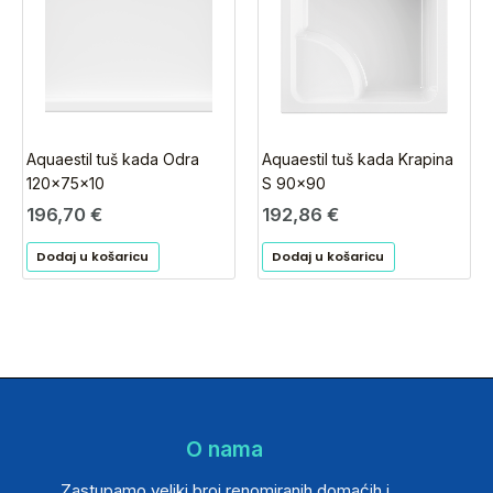
Aquaestil tuš kada Odra
Aquaestil tuš kada Krapina
120x75x10
S 90×90
196,70
€
192,86
€
Dodaj u košaricu
Dodaj u košaricu
O nama
Zastupamo veliki broj renomiranih domaćih i