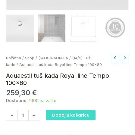
Aquaestil
Početna
/
Shop
/
(14) KUPAONICA
/
(14/5) Tuš
tuš
kade
/ Aquaestil tuš kada Royal line Tempo 100×80
kada
Aquaestil tuš kada Royal line Tempo
Royal
100×80
line
259,30
€
Tempo
100x80
Dostupno:
1000 na zalihi
količina
-
+
Dodaj u košaricu