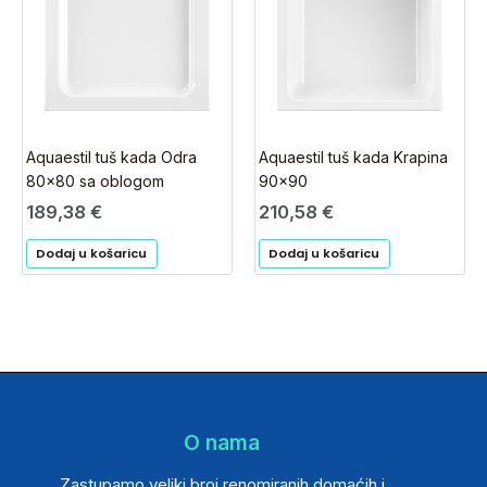
Aquaestil tuš kada Odra
Aquaestil tuš kada Krapina
80×80 sa oblogom
90×90
189,38
€
210,58
€
Dodaj u košaricu
Dodaj u košaricu
O nama
Zastupamo veliki broj renomiranih domaćih i