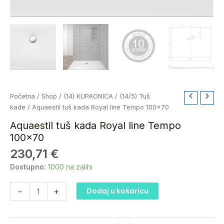
Aquaestil
Početna
/
Shop
/
(14) KUPAONICA
/
(14/5) Tuš
tuš
kade
/ Aquaestil tuš kada Royal line Tempo 100×70
kada
Aquaestil tuš kada Royal line Tempo
Royal
100×70
line
230,71
€
Tempo
100x70
Dostupno:
1000 na zalihi
količina
-
+
Dodaj u košaricu