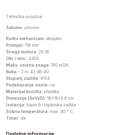
Tehnička svojstva:
Ža
luzine:
pokretne
Radni mehanizam:
aksijalni
Promjer:
118 mm
Snaga motora:
20 W
Okr / min.:
2450
Maks. usisna snaga:
190 m3/h
Buka
– 2 m: 43 dB (A)
Stupanj zaštite:
IPX4
Podešavanje visine:
ne
Materijal kućišta:
plastika
Dimenzije (ŠxVxD):
18x18x5.6 cm
Izolacija:
klase B i toplinska zaštita
Sobna temperatura:
max. 40 ° C
Timer
: da
Dodatne informacije