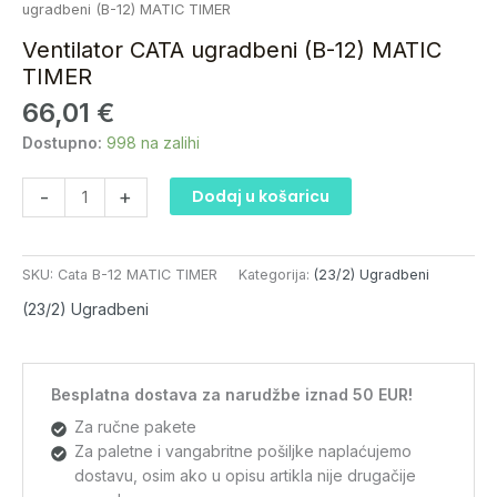
ugradbeni
ugradbeni (B-12) MATIC TIMER
(B-
Ventilator CATA ugradbeni (B-12) MATIC
12)
TIMER
MATIC
66,01
€
TIMER
količina
Dostupno:
998 na zalihi
-
+
Dodaj u košaricu
SKU:
Cata B-12 MATIC TIMER
Kategorija:
(23/2) Ugradbeni
(23/2) Ugradbeni
Besplatna dostava za narudžbe iznad 50 EUR!
Za ručne pakete
Za paletne i vangabritne pošiljke naplaćujemo
dostavu, osim ako u opisu artikla nije drugačije