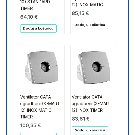
10) STANDARD
12) INOX MATIC
TIMER
85,15
€
64,10
€
Dodaj u košaricu
Dodaj u košaricu
Ventilator CATA
Ventilator CATA
ugradbeni (X-MART
ugradbeni (X-MART
12) INOX MATIC
12) INOX TIMER
TIMER
83,61
€
100,35
€
Dodaj u košaricu