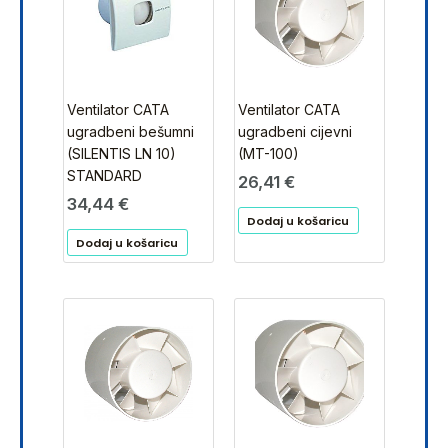
Ventilator CATA
Ventilator CATA
ugradbeni bešumni
ugradbeni cijevni
(SILENTIS LN 10)
(MT-100)
STANDARD
26,41
€
34,44
€
Dodaj u košaricu
Dodaj u košaricu