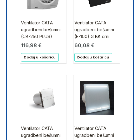
Ventilator CATA
Ventilator CATA
ugradbeni bešumni
ugradbeni bešumni
(CB-250 PLUS)
(E-100) G BK crni
116,98
€
60,08
€
Dodaj u košaricu
Dodaj u košaricu
Ventilator CATA
Ventilator CATA
ugradbeni bešumni
ugradbeni bešumni