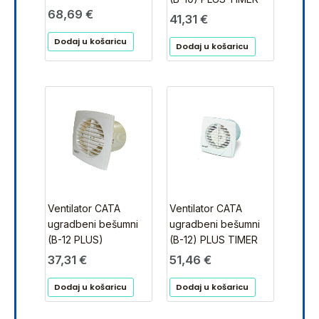
68,69
€
41,31
€
Dodaj u košaricu
Dodaj u košaricu
Ventilator CATA
Ventilator CATA
ugradbeni bešumni
ugradbeni bešumni
(B-12 PLUS)
(B-12) PLUS TIMER
37,31
€
51,46
€
Dodaj u košaricu
Dodaj u košaricu