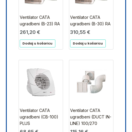
Ventilator CATA
Ventilator CATA
ugradbeni (B-23) RA
ugradbeni (B-30) RA
261,20
€
310,55
€
Dodaj u košaricu
Dodaj u košaricu
Ventilator CATA
Ventilator CATA
ugradbeni (CB-100)
ugradbeni (DUCT IN-
PLUS
LINE) 100/270
68,65
€
115,16
€