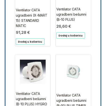
Ventilator CATA
Ventilator CATA
ugradbeni bešumni
ugradbeni (X-MART
(B-10 PLUS)
15) STANDARD
MATIC
26,60
€
91,28
€
Dodaj u košaricu
Dodaj u košaricu
Ventilator CATA
Ventilator CATA
ugradbeni bešumni
ugradbeni bešumni
(B-10 PLUS) HYGRO
(B-10) PLUS TIMER