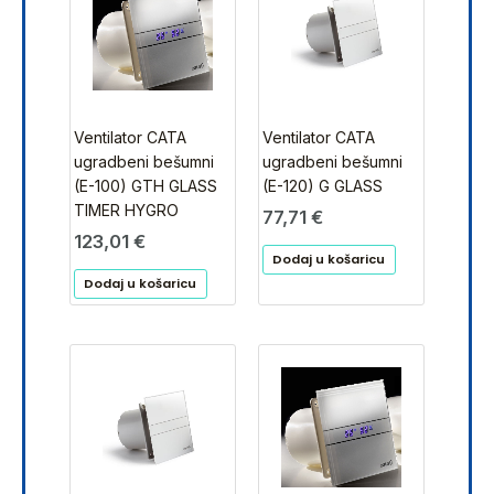
Ventilator CATA
Ventilator CATA
ugradbeni bešumni
ugradbeni bešumni
(E-100) GTH GLASS
(E-120) G GLASS
TIMER HYGRO
77,71
€
123,01
€
Dodaj u košaricu
Dodaj u košaricu