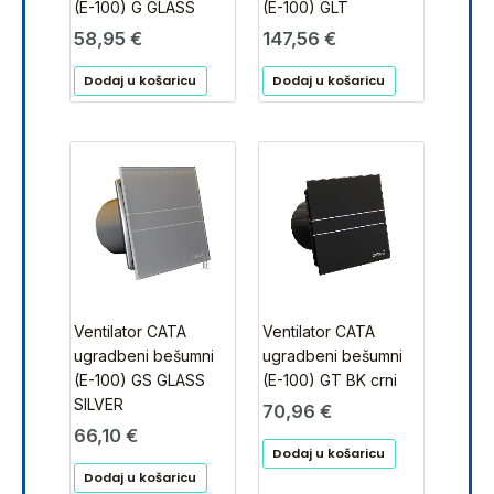
(E-100) GLT
(E-100) G GLASS
147,56
€
58,95
€
Dodaj u košaricu
Dodaj u košaricu
Ventilator CATA
Ventilator CATA
ugradbeni bešumni
ugradbeni bešumni
(E-100) GS GLASS
(E-100) GT BK crni
SILVER
70,96
€
66,10
€
Dodaj u košaricu
Dodaj u košaricu