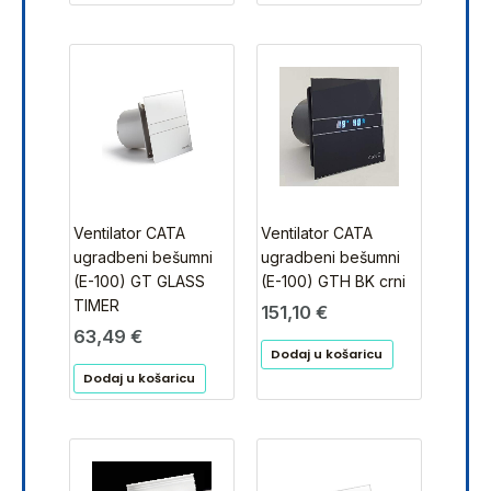
Ventilator CATA
Ventilator CATA
ugradbeni bešumni
ugradbeni bešumni
(E-100) GT GLASS
(E-100) GTH BK crni
TIMER
151,10
€
63,49
€
Dodaj u košaricu
Dodaj u košaricu