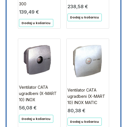
300
238,58
€
139,49
€
Dodaj u košaricu
Dodaj u košaricu
Ventilator CATA
Ventilator CATA
ugradbeni (X-MART
ugradbeni (X-MART
10) INOX
10) INOX MATIC
56,08
€
80,38
€
Dodaj u košaricu
Dodaj u košaricu