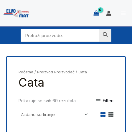
Skip
to
content
Početna
/ Proizvod Proizvođač / Cata
Cata
Filteri
Prikazuje se svih 69 rezultata