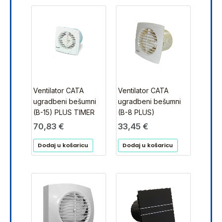
Ventilator CATA
Ventilator CATA
ugradbeni bešumni
ugradbeni bešumni
(B-15) PLUS TIMER
(B-8 PLUS)
70,83
€
33,45
€
Dodaj u košaricu
Dodaj u košaricu