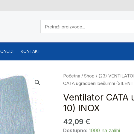
PONUDI
KONTAKT
Ventilator
Početna
/
Shop
/
(23) VENTILATOR
CATA
CATA ugradbeni bešumni (SILENTI
ugradbeni
Ventilator CATA
bešumni
10) INOX
(SILENTIS
10)
42,09
€
INOX
količina
Dostupno:
1000 na zalihi