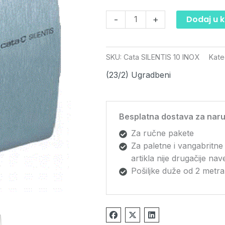
Dodaj u 
-
+
SKU:
Cata SILENTIS 10 INOX
Kate
(23/2) Ugradbeni
Besplatna dostava za naru
Za ručne pakete
Za paletne i vangabritne
artikla nije drugačije na
Pošiljke duže od 2 metra