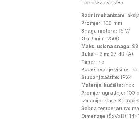
Tehnička svojstva
Radni mehanizam:
aksija
Promjer:
100 mm
Snaga motora:
15 W
Okr / min.:
2500
Maks. usisna snaga:
98
Buka
– 2 m: 37 dB (A)
Timer:
ne
Podešavanje visine:
ne
Stupanj zaštite:
IPX4
Materijal kućišta:
inox
Promjer ugradnje:
100 
Izolacija:
klase B i toplin
Sobna temperatura:
max
Dimenzije
(ŠxVxD): 14x