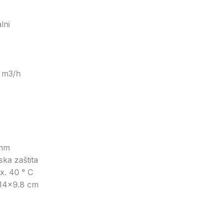
lni
 m3/h
mm
ska zaštita
. 40 ° C
14x9.8 cm