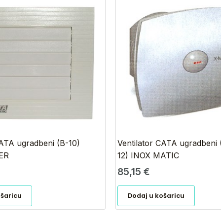
CATA ugradbeni (B-10)
Ventilator CATA ugradben
ER
12) INOX MATIC
85,15
€
ošaricu
Dodaj u košaricu