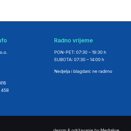
nfo
Radno vrijeme
o.o.
PON-PET: 07:30 – 19:30 h
SUBOTA: 07:30 – 14:00 h
Nedjelja i blagdani: ne radimo
 416
0 458
design & održavanje by
Medialive