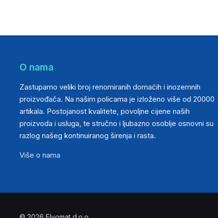
O nama
Zastupamo veliki broj renomiranih domaćih i inozemnih
proizvođača. Na našim policama je izloženo više od 20000
artikala. Postojanost kvalitete, povoljne cijene naših
proizvoda i usluga, te stručno i ljubazno osoblje osnovni su
razlog našeg kontinuiranog širenja i rasta.
Više o nama
© 2026 Elvomat d.o.o.