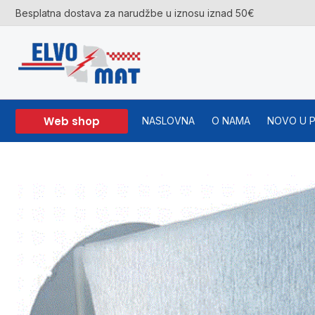
Skip
Besplatna dostava za narudžbe u iznosu iznad 50€
to
content
Web shop
NASLOVNA
O NAMA
NOVO U 