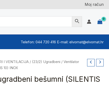
Moj račun
Telefon: 044 720 416 E-mail: elvomat@elvomat.hr
I I VENTILACIJA
/
(23/2) Ugradbeni
/ Ventilator
S 10) INOX
 ugradbeni bešumni (SILENTIS