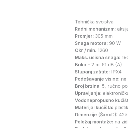
Tehnička svojstva
Radni mehanizam:
aksija
Promjer:
305 mm
Snaga motora:
90 W
Okr / min.
1260
Maks. usisna snaga:
19
Buka
– 2 m: 51 dB (A)
Stupanj zaštite:
IPX4
Podešavanje visine:
ne
Broj brzina:
5, ručno po
Upravljanje:
elektroničko
Vodonepropusno kućišt
Materijal kućišta:
plasti
Dimenzije
(ŠxVxD): 42
Položaj montaže:
na zid