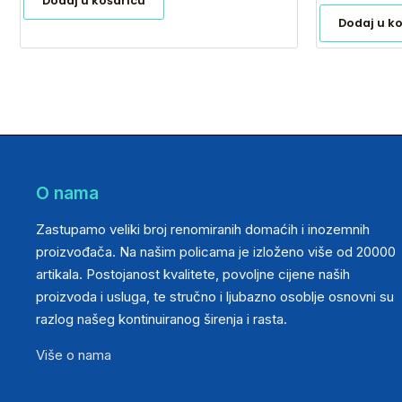
Dodaj u košaricu
Dodaj u k
O nama
Zastupamo veliki broj renomiranih domaćih i inozemnih
proizvođača. Na našim policama je izloženo više od 20000
artikala. Postojanost kvalitete, povoljne cijene naših
proizvoda i usluga, te stručno i ljubazno osoblje osnovni su
razlog našeg kontinuiranog širenja i rasta.
Više o nama