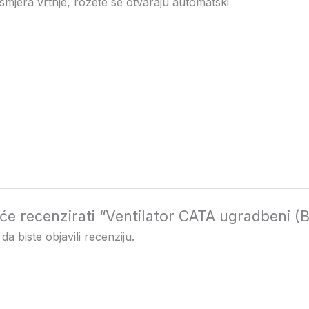
 smjera vrtnje, rozete se otvaraju automatski
i će recenzirati “Ventilator CATA ugradbeni (
da biste objavili recenziju.