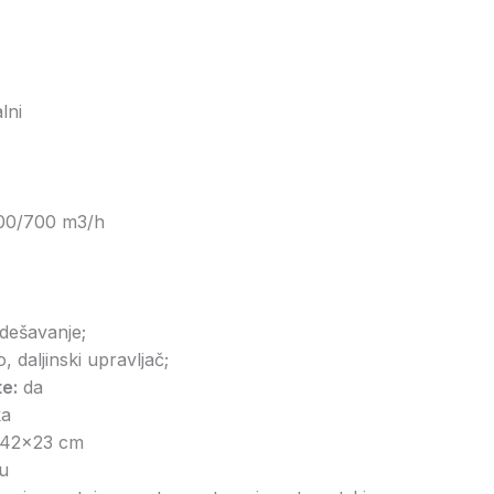
lni
00/700 m3/h
dešavanje;
, daljinski upravljač;
e:
da
ka
x42x23 cm
u