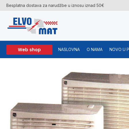
Skip
Besplatna dostava za narudžbe u iznosu iznad 50€
to
content
Web shop
NASLOVNA
O NAMA
NOVO U 