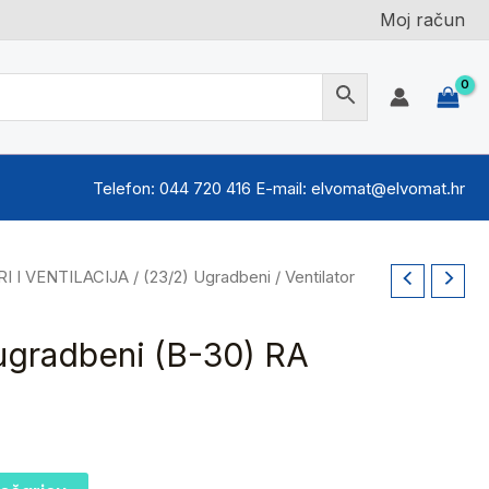
Moj račun
Telefon: 044 720 416 E-mail: elvomat@elvomat.hr
I I VENTILACIJA
/
(23/2) Ugradbeni
/ Ventilator
 ugradbeni (B-30) RA