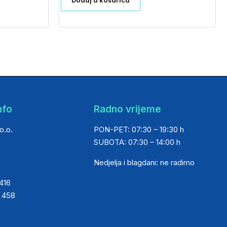
Dodaj u košaricu
nfo
Radno vrijeme
o.o.
PON-PET: 07:30 – 19:30 h
SUBOTA: 07:30 – 14:00 h
Nedjelja i blagdani: ne radimo
 416
0 458