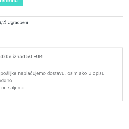
košaricu
3/2) Ugradbeni
džbe iznad 50 EUR!
 pošiljke naplaćujemo dostavu, osim ako u opisu
vedeno
 ne šaljemo