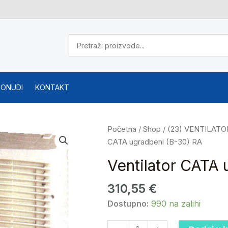
PONUDI
KONTAKT
Ventilator
Početna
/
Shop
/
(23) VENTILATOR
CATA
CATA ugradbeni (B-30) RA
ugradbeni
Ventilator CATA
(B-
30)
310,55
€
RA
Dostupno:
990 na zalihi
količina