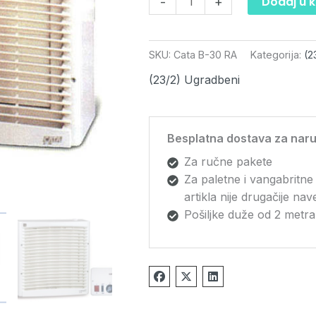
Dodaj u 
-
+
SKU:
Cata B-30 RA
Kategorija:
(2
(23/2) Ugradbeni
Besplatna dostava za naru
Za ručne pakete
Za paletne i vangabritne
artikla nije drugačije na
Pošiljke duže od 2 metra