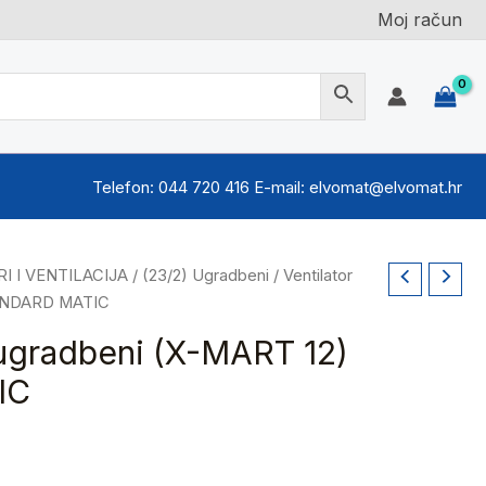
Moj račun
Telefon: 044 720 416 E-mail: elvomat@elvomat.hr
I I VENTILACIJA
/
(23/2) Ugradbeni
/ Ventilator
TANDARD MATIC
 ugradbeni (X-MART 12)
IC