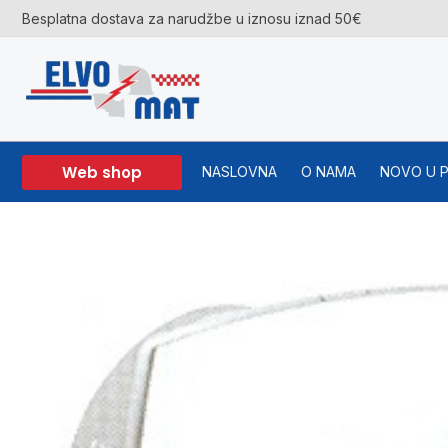
Skip
Besplatna dostava za narudžbe u iznosu iznad 50€
to
content
Web shop
NASLOVNA
O NAMA
NOVO U 