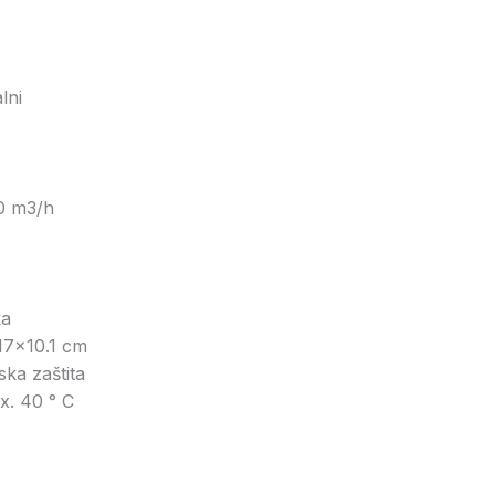
lni
0 m3/h
ka
7x10.1 cm
ska zaštita
. 40 ° C