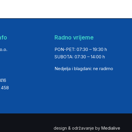
nfo
Radno vrijeme
o.o.
PON-PET: 07:30 – 19:30 h
SUBOTA: 07:30 – 14:00 h
Nedjelja i blagdani: ne radimo
 416
0 458
design & održavanje by
Medialive