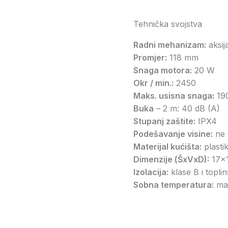
Tehnička svojstva
Radni mehanizam:
aksija
Promjer:
118 mm
Snaga motora:
20 W
Okr / min.:
2450
Maks. usisna snaga:
19
Buka
– 2 m: 40 dB (A)
Stupanj zaštite:
IPX4
Podešavanje visine:
ne
Materijal kućišta:
plasti
Dimenzije (ŠxVxD):
17x1
Izolacija:
klase B i toplin
Sobna temperatura:
max