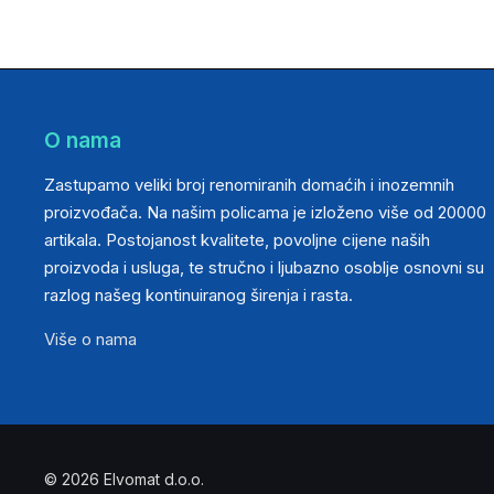
O nama
Zastupamo veliki broj renomiranih domaćih i inozemnih
proizvođača. Na našim policama je izloženo više od 20000
artikala. Postojanost kvalitete, povoljne cijene naših
proizvoda i usluga, te stručno i ljubazno osoblje osnovni su
razlog našeg kontinuiranog širenja i rasta.
Više o nama
© 2026 Elvomat d.o.o.