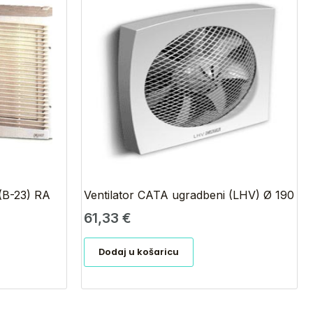
(B-23) RA
Ventilator CATA ugradbeni (LHV) Ø 190
61,33
€
Dodaj u košaricu