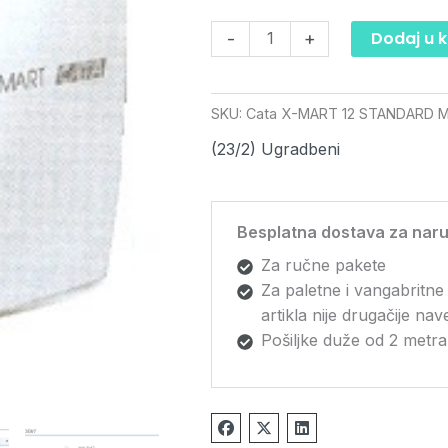
količina
Dodaj u 
-
+
SKU:
Cata X-MART 12 STANDARD 
(23/2) Ugradbeni
Besplatna dostava za naru
Za ručne pakete
Za paletne i vangabritne
artikla nije drugačije na
Pošiljke duže od 2 metra