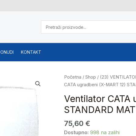
PONUDI
KONTAKT
Ventilator
Početna
/
Shop
/
(23) VENTILATOR
CATA
CATA ugradbeni (X-MART 12) S
ugradbeni
Ventilator CATA
(X-
STANDARD MAT
MART
12)
75,60
€
STANDARD
MATIC
Dostupno:
998 na zalihi