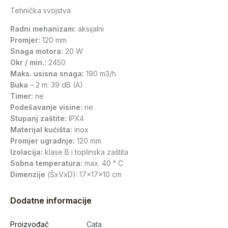
Tehnička svojstva
Radni mehanizam:
aksijalni
Promjer:
120 mm
Snaga motora:
20 W
Okr / min.:
2450
Maks. usisna snaga:
190 m3/h
Buka
– 2 m: 39 dB (A)
Timer:
ne
Podešavanje visine:
ne
Stupanj zaštite:
IPX4
Materijal kućišta:
inox
Promjer ugradnje:
120 mm
Izolacija:
klase B i toplinska zaštita
Sobna temperatura:
max. 40 ° C
Dimenzije
(ŠxVxD): 17x17x10 cm
Dodatne informacije
Proizvođač
Cata