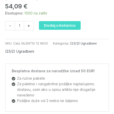
54,09
€
INOX
količina
Dostupno:
1000 na zalihi
-
+
Dodaj u košaricu
SKU:
Cata SILENTIS 12 INOX
Kategorija:
(23/2) Ugradbeni
(23/2) Ugradbeni
Besplatna dostava za narudžbe iznad 50 EUR!
Za ručne pakete
Za paletne i vangabritne pošiljke naplaćujemo
dostavu, osim ako u opisu artikla nije drugačije
navedeno
Pošiljke duže od 2 metra ne šaljemo