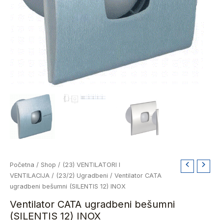
Ventilator
Početna
/
Shop
/
(23) VENTILATORI I
CATA
VENTILACIJA
/
(23/2) Ugradbeni
/ Ventilator CATA
ugradbeni
ugradbeni bešumni (SILENTIS 12) INOX
bešumni
Ventilator CATA ugradbeni bešumni
(SILENTIS
(SILENTIS 12) INOX
12)