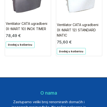
Ventilator CATA ugradbeni
Ventilator CATA ugradbeni
(X-MART 10) INOX TIMER
(X-MART 12) STANDARD
78,49
€
MATIC
75,60
€
Dodaj u košaricu
Dodaj u košaricu
O nama
Zastupamo veliki broj renomiranih domaćih i