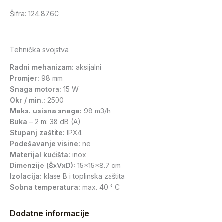
Šifra: 124.876C
Tehnička svojstva
Radni mehanizam:
aksijalni
Promjer:
98 mm
Snaga motora:
15 W
Okr / min.:
2500
Maks. usisna snaga:
98 m3/h
Buka
– 2 m: 38 dB (A)
Stupanj zaštite:
IPX4
Podešavanje visine:
ne
Materijal kućišta:
inox
Dimenzije (ŠxVxD):
15x15x8.7 cm
Izolacija:
klase B i toplinska zaštita
Sobna temperatura:
max. 40 ° C
Dodatne informacije