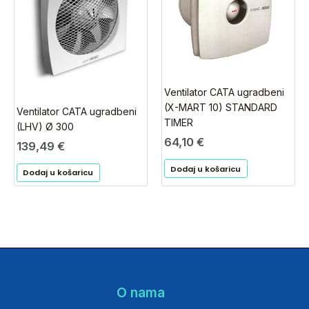
Ventilator CATA ugradbeni
(X-MART 10) STANDARD
Ventilator CATA ugradbeni
TIMER
(LHV) Ø 300
64,10
€
139,49
€
Dodaj u košaricu
Dodaj u košaricu
O nama