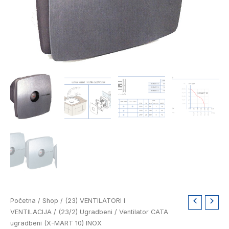
Ventilator
Početna
/
Shop
/
(23) VENTILATORI I
CATA
VENTILACIJA
/
(23/2) Ugradbeni
/ Ventilator CATA
ugradbeni
ugradbeni (X-MART 10) INOX