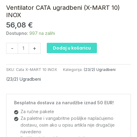
(X-
Ventilator CATA ugradbeni (X-MART 10)
MART
INOX
10)
56,08
€
INOX
količina
Dostupno:
997 na zalihi
-
+
Dodaj u košaricu
SKU:
Cata X-MART 10 INOX
Kategorija:
(23/2) Ugradbeni
(23/2) Ugradbeni
Besplatna dostava za narudžbe iznad 50 EUR!
Za ručne pakete
Za paletne i vangabritne pošiljke naplaćujemo
dostavu, osim ako u opisu artikla nije drugačije
navedeno