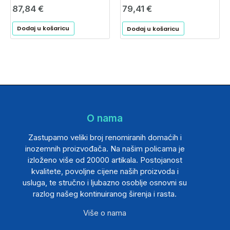
87,84
€
79,41
€
Dodaj u košaricu
Dodaj u košaricu
O nama
Zastupamo veliki broj renomiranih domaćih i
inozemnih proizvođača. Na našim policama je
izloženo više od 20000 artikala. Postojanost
kvalitete, povoljne cijene naših proizvoda i
usluga, te stručno i ljubazno osoblje osnovni su
razlog našeg kontinuiranog širenja i rasta.
Više o nama