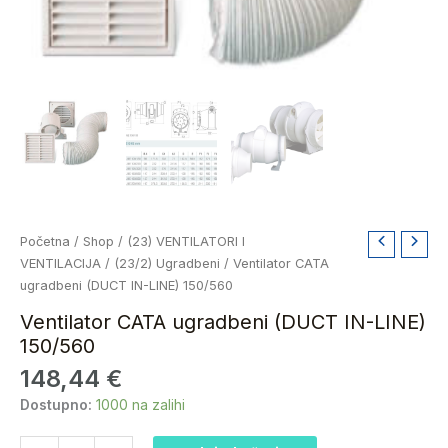
Ventilator
Početna
/
Shop
/
(23) VENTILATORI I
CATA
VENTILACIJA
/
(23/2) Ugradbeni
/ Ventilator CATA
ugradbeni
ugradbeni (DUCT IN-LINE) 150/560
(DUCT
Ventilator CATA ugradbeni (DUCT IN-LINE)
IN-
150/560
LINE)
148,44
€
150/560
količina
Dostupno:
1000 na zalihi