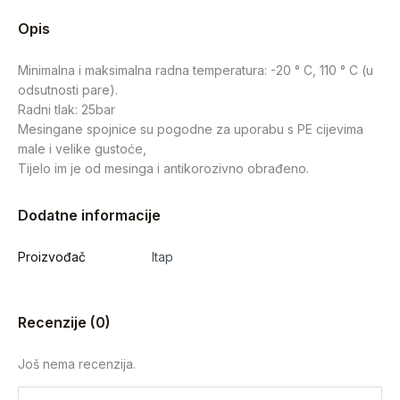
Opis
Minimalna i maksimalna radna temperatura: -20 ° C, 110 ° C (u
odsutnosti pare).
Radni tlak: 25bar
Mesingane spojnice su pogodne za uporabu s PE cijevima
male i velike gustoće,
Tijelo im je od mesinga i antikorozivno obrađeno.
Dodatne informacije
Proizvođač
Itap
Recenzije (0)
Još nema recenzija.