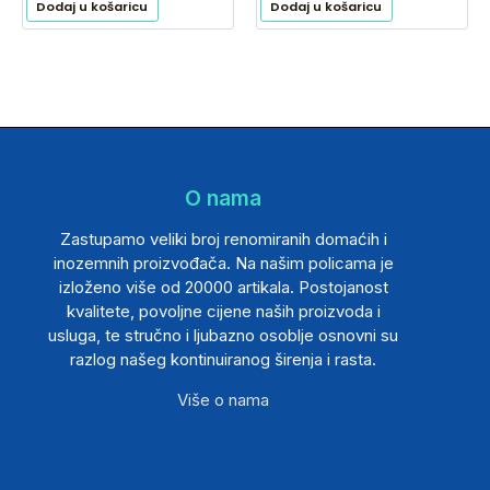
Dodaj u košaricu
Dodaj u košaricu
O nama
Zastupamo veliki broj renomiranih domaćih i
inozemnih proizvođača. Na našim policama je
izloženo više od 20000 artikala. Postojanost
kvalitete, povoljne cijene naših proizvoda i
usluga, te stručno i ljubazno osoblje osnovni su
razlog našeg kontinuiranog širenja i rasta.
Više o nama