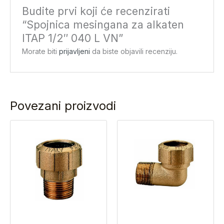
Budite prvi koji će recenzirati
“Spojnica mesingana za alkaten
ITAP 1/2″ 040 L VN”
Morate biti
prijavljeni
da biste objavili recenziju.
Povezani proizvodi