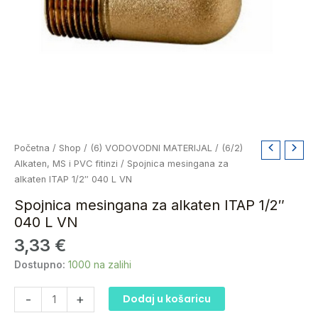
Spojnica
Početna
/
Shop
/
(6) VODOVODNI MATERIJAL
/
(6/2)
mesingana
Alkaten, MS i PVC fitinzi
/ Spojnica mesingana za
za
alkaten ITAP 1/2″ 040 L VN
alkaten
Spojnica mesingana za alkaten ITAP 1/2″
ITAP
040 L VN
1/2"
3,33
€
040
L
Dostupno:
1000 na zalihi
VN
količina
-
+
Dodaj u košaricu