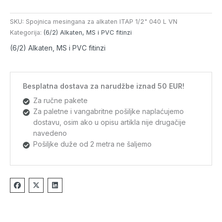
SKU:
Spojnica mesingana za alkaten ITAP 1/2" 040 L VN
Kategorija:
(6/2) Alkaten, MS i PVC fitinzi
(6/2) Alkaten, MS i PVC fitinzi
Besplatna dostava za narudžbe iznad 50 EUR!
Za ručne pakete
Za paletne i vangabritne pošiljke naplaćujemo
dostavu, osim ako u opisu artikla nije drugačije
navedeno
Pošiljke duže od 2 metra ne šaljemo