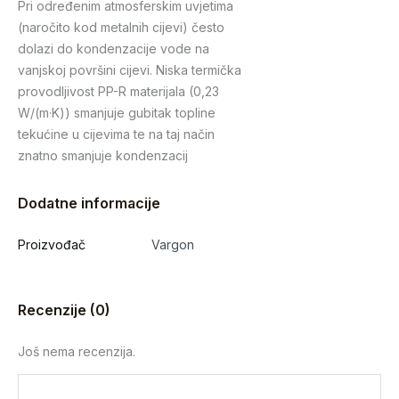
Pri određenim atmosferskim uvjetima
(naročito kod metalnih cijevi) često
dolazi do kondenzacije vode na
vanjskoj površini cijevi. Niska termička
provodljivost PP-R materijala (0,23
W/(m·K)) smanjuje gubitak topline
tekućine u cijevima te na taj način
znatno smanjuje kondenzacij
Dodatne informacije
Proizvođač
Vargon
Recenzije (0)
Još nema recenzija.