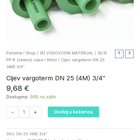
Cijev
Početna
/
Shop
/
(6) VODOVODNI MATERIJAL
/
(6/3)
vargoterm
PP-R (zeleno) cijevi i fitinzi
/ Cijev vargoterm DN 25
DN
(4M) 3/4″
25
Cijev vargoterm DN 25 (4M) 3/4″
(4M)
9,68
€
3/4"
količina
Dostupno:
998 na zalihi
-
+
Dodaj u košaricu
SKU:
DN 25 (4M) 3/4"