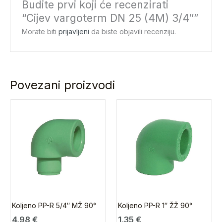
Budite prvi koji će recenzirati
“Cijev vargoterm DN 25 (4M) 3/4″”
Morate biti
prijavljeni
da biste objavili recenziju.
Povezani proizvodi
Koljeno PP-R 5/4″ MŽ 90°
Koljeno PP-R 1″ ŽŽ 90°
4,98
€
1,35
€