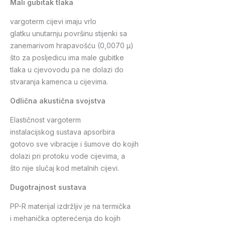
Mali gubitak tlaka
vargoterm cijevi imaju vrlo
glatku unutarnju površinu stijenki sa
zanemarivom hrapavošću (0,0070 µ)
što za posljedicu ima male gubitke
tlaka u cjevovodu pa ne dolazi do
stvaranja kamenca u cijevima.
Odlična akustična svojstva
Elastičnost vargoterm
instalacijskog sustava apsorbira
gotovo sve vibracije i šumove do kojih
dolazi pri protoku vode cijevima, a
što nije slučaj kod metalnih cijevi.
Dugotrajnost sustava
PP-R materijal izdržljiv je na termička
i mehanička opterećenja do kojih