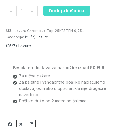
količina
-
+
Dodaj u košaricu
SKU:
Lazura Chromolux Top 25KESTEN 0,75L
Kategorija:
(25/7) Lazure
(25/7) Lazure
Besplatna dostava za narudžbe iznad 50 EUR!
Za ručne pakete
Za paletne i vangabritne pošiljke naplaćujemo
dostavu, osim ako u opisu artikla nije drugačije
navedeno
Pošiljke duže od 2 metra ne šaljemo