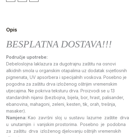
Opis
BESPLATNA DOSTAVA!!!
Područje upotrebe:
Debeloslojna laklazura za dugotrajnu zaštitu na osnovi
alkidnih smola u organskim otapalima uz dodatak svjetlosnih
pigmenata, UV apsorbera i specijalnih voskova. Posebno je
pogodna za zaštitu drva izloženog oštrijim vremenskim
utjecajima. Ne pokriva teksturu drva. Proizvodi se u 13
standardnih nijansi (bezbojna, bijela, bor, hrast, palisander,
ebanovina, mahagoni, zeleni, kesten, tik, orah, trešnja,
masaker).
Namjena:
Kao završni sloj u sustavu lazurne zaštite drva
u unutarnjim i vanjskim prostorima. Posebno je podobna
za zaštitu drva izloženog djelovanju oštrijih vremenskih