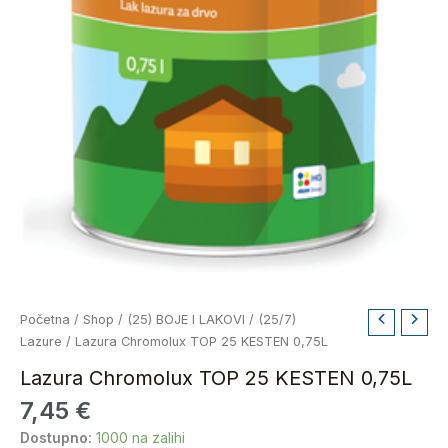
Lazura
Početna
/
Shop
/
(25) BOJE I LAKOVI
/
(25/7)
Chromolux
Lazure
/ Lazura Chromolux TOP 25 KESTEN 0,75L
TOP
Lazura Chromolux TOP 25 KESTEN 0,75L
25
7,45
€
KESTEN
0,75L
Dostupno:
1000 na zalihi