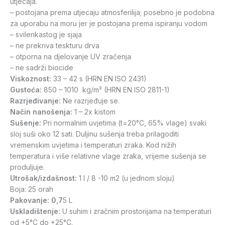
utjecaja.
– postojana prema utjecaju atmosferilija; posebno je podobna
za uporabu na moru jer je postojana prema ispiranju vodom
– svilenkastog je sjaja
– ne prekriva teskturu drva
– otporna na djelovanje UV zračenja
– ne sadrži biocide
Viskoznost:
33 – 42 s (HRN EN ISO 2431)
Gustoća:
850 – 1010 kg/m³ (HRN EN ISO 2811-1)
Razrjeđivanje:
Ne razrjeđuje se.
Način nanošenja:
1 – 2x kistom
Sušenje:
Pri normalnim uvjetima (t=20°C, 65% vlage) svaki
sloj suši oko 12 sati. Duljinu sušenja treba prilagoditi
vremenskim uvjetima i temperaturi zraka. Kod nižih
temperatura i više relativne vlage zraka, vrijeme sušenja se
produljuje.
Utrošak/izdašnost:
1 l / 8 -10 m2 (u jednom sloju)
Boja: 25 orah
Pakovanje: 0,7
5 L
Uskladištenje:
U suhim i zračnim prostorijama na temperaturi
od +5°C do +25°C.