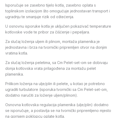
Isporučuje se zasebno tijelo kotla, zasebno oplata s
toplinskom izolacijom što omogućuje jednostavan transport i
ugradnju te smanjuje rizik od oštećenja.
U osnovnu isporuke kotla je uključen pokazivač temperature
kotlovske vode te pribor za čišćenje i pepeljara.
Za slučaj loženja uljem ili plinom, montaža plamenika je
jednostavna i brza na tvornički pripremljen otvor na donjim
vratima kotla.
Za slučaj loženja peletima, sa Cm Pelet-set-om se dobivaju
donja kotlovska vrata prilagođena za montažu pelet
plamenika.
Prilikom loženja na ulje/plin ili pelete, u kotao je potrebno
ugraditi turbulatore (isporuka tvornički sa Cm Pelet-set-om,
dodatno naručiti za loženje uljem/plinom).
Osnovna kotlovska regulacija plamenika (ulje/plin) dodatno
se isporučuje, a postavlja se na tvornički pripremljeno mjesto
na gornjem poklopcu oplate kotla.