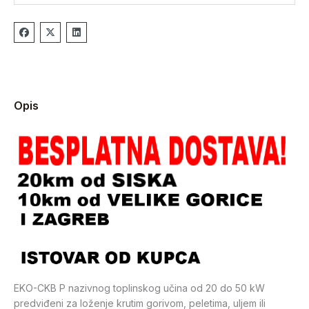
Opis
EKO-CKB P nazivnog toplinskog učina od 20 do 50 kW
predviđeni za loženje krutim gorivom, peletima, uljem ili