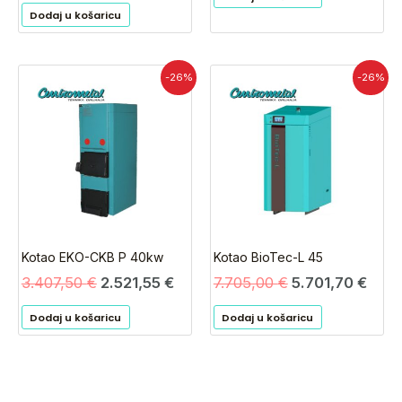
Dodaj u košaricu
Izvorna
Trenutna
Izvorna
Tren
-26%
-26%
cijena
cijena
cijena
cijen
bila
je:
bila
je:
je:
2.521,55 €.
je:
5.70
3.407,50 €.
7.705,00 €.
Kotao EKO-CKB P 40kw
Kotao BioTec-L 45
3.407,50
€
2.521,55
€
7.705,00
€
5.701,70
€
Dodaj u košaricu
Dodaj u košaricu