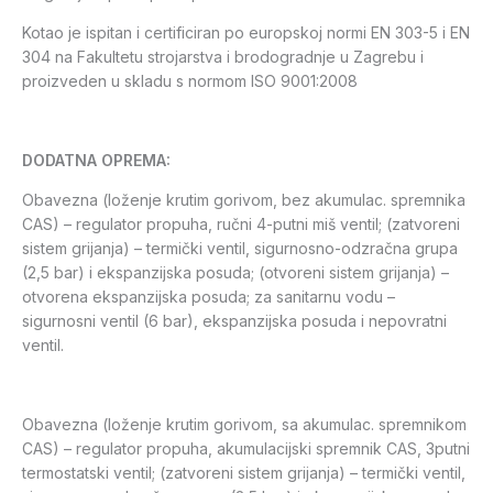
Kotao je ispitan i certificiran po europskoj normi EN 303-5 i EN
304 na Fakultetu strojarstva i brodogradnje u Zagrebu i
proizveden u skladu s normom ISO 9001:2008
DODATNA OPREMA:
Obavezna (loženje krutim gorivom, bez akumulac. spremnika
CAS) – regulator propuha, ručni 4-putni miš ventil; (zatvoreni
sistem grijanja) – termički ventil, sigurnosno-odzračna grupa
(2,5 bar) i ekspanzijska posuda; (otvoreni sistem grijanja) –
otvorena ekspanzijska posuda; za sanitarnu vodu –
sigurnosni ventil (6 bar), ekspanzijska posuda i nepovratni
ventil.
Obavezna (loženje krutim gorivom, sa akumulac. spremnikom
CAS) – regulator propuha, akumulacijski spremnik CAS, 3putni
termostatski ventil; (zatvoreni sistem grijanja) – termički ventil,