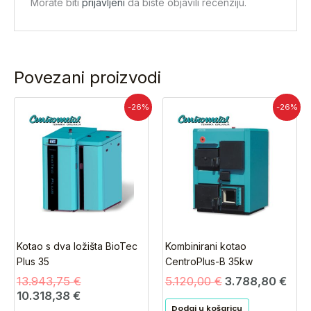
Morate biti
prijavljeni
da biste objavili recenziju.
Povezani proizvodi
Trenutna
Izvorna
Izvorna
Tre
-26%
-26%
cijena
cijena
cijena
cije
je:
bila
bila
je:
10.318,38 €.
je:
je:
3.78
13.943,75 €.
5.120,00 €.
Kotao s dva ložišta BioTec
Kombinirani kotao
Plus 35
CentroPlus-B 35kw
13.943,75
€
5.120,00
€
3.788,80
€
10.318,38
€
Dodaj u košaricu