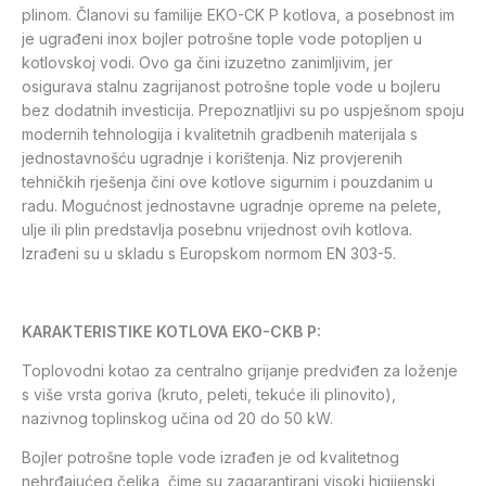
plinom. Članovi su familije EKO-CK P kotlova, a posebnost im
je ugrađeni inox bojler potrošne tople vode potopljen u
kotlovskoj vodi. Ovo ga čini izuzetno zanimljivim, jer
osigurava stalnu zagrijanost potrošne tople vode u bojleru
bez dodatnih investicija. Prepoznatljivi su po uspješnom spoju
modernih tehnologija i kvalitetnih gradbenih materijala s
jednostavnošću ugradnje i korištenja. Niz provjerenih
tehničkih rješenja čini ove kotlove sigurnim i pouzdanim u
radu. Mogućnost jednostavne ugradnje opreme na pelete,
ulje ili plin predstavlja posebnu vrijednost ovih kotlova.
Izrađeni su u skladu s Europskom normom EN 303-5.
KARAKTERISTIKE KOTLOVA EKO-CKB P:
Toplovodni kotao za centralno grijanje predviđen za loženje
s više vrsta goriva (kruto, peleti, tekuće ili plinovito),
nazivnog toplinskog učina od 20 do 50 kW.
Bojler potrošne tople vode izrađen je od kvalitetnog
nehrđajućeg čelika, čime su zagarantirani visoki higijenski