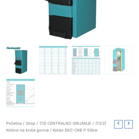
Izvorna
Trenutna
Kotao
Početna
/
Shop
/
(13) CENTRALNO GRIJANJE
/
(13/2)
cijena
cijena
EKO-
Kotlovi na kruta goriva
/ Kotao EKO-CKB P 50kw
bila
je:
CKB