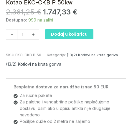
Kotao EKO-CKB P 50kw
je:
1.747,33 €.
P
2.361,25 €.
2.361,25
€
1.747,33
€
50kw
količina
Dostupno:
999 na zalihi
-
+
Dodaj u košaricu
SKU:
EKO-CKB P 50
Kategorija:
(13/2) Kotlovi na kruta goriva
(13/2) Kotlovi na kruta goriva
Besplatna dostava za narudžbe iznad 50 EUR!
Za ručne pakete
Za paletne i vangabritne pošiljke naplaćujemo
dostavu, osim ako u opisu artikla nije drugačije
navedeno
Pošiljke duže od 2 metra ne šaljemo