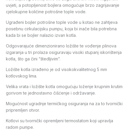
uvjeti, a potopljenost bojlera omogućuje brzo zagrijavanje
cjelokupne količine potrošne tople vode.
Ugrađeni bojler potrošne tople vode u kotao ne zahtjeva
posebnu cirkulacijsku pumpu, koja bi inače bila potrebna
kada bi se bojler nalazio izvan kotla.
Odgovarajuće dimenzionirano ložište te vođenje plinova
izgaranja u tri prolaza osiguravaju visoki stupanj iskorištenja
kotla, što ga čini “štedljivim”.
Ložište kotla izrađeno je od visokokvalitetnog 5 mm
kotlovskog lima.
Velika vrata i ložište kotla omogućuju loženje krupnim krutim
gorivom te jednostavno čišćenje i održavanje.
Mogućnost ugradnje termičkog osiguranja na za to tvornički
pripremljen otvor.
Kotlovi su tvornički opremljeni termostatom koji upravlja
radom pumpe.