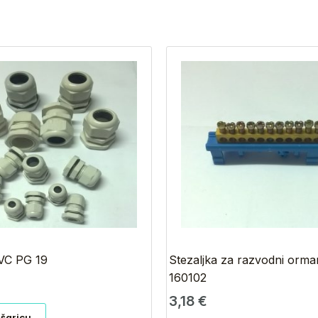
VC PG 19
Stezaljka za razvodni orma
160102
3,18
€
ošaricu