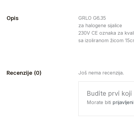
Opis
GRLO G6.35
za halogene sijalice
230V CE oznaka za kvali
sa izoliranom žicom 15
Recenzije (0)
Još nema recenzija.
Budite prvi koj
Morate biti
prijavljeni