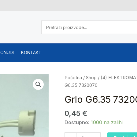
PONUDI
KONTAKT
Grlo
Početna
/
Shop
/
(4) ELEKTROMA
G6.35
G6.35 7320070
7320070
Grlo G6.35 7320
količina
0,45
€
Dostupno:
1000 na zalihi