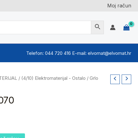
Moj račun
Telefon: 044 720 416 E-mail: elvomat@elvomat.hr
TERIJAL
/
(4/10) Elektromaterijal - Ostalo
/ Grlo
070