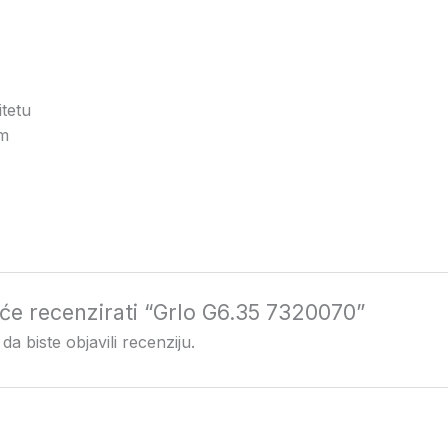
tetu
cm
i će recenzirati “Grlo G6.35 7320070”
da biste objavili recenziju.