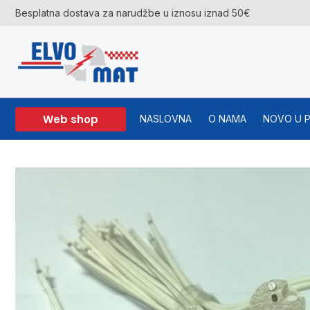
Skip
Besplatna dostava za narudžbe u iznosu iznad 50€
to
content
Web shop
NASLOVNA
O NAMA
NOVO U 