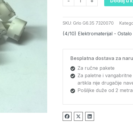
Dodaj u 
-
+
SKU:
Grlo G6.35 7320070
Katego
(4/10) Elektromaterijal - Ostalo
Besplatna dostava za naru
Za ručne pakete
Za paletne i vangabritne
artikla nije drugačije na
Pošiljke duže od 2 metra