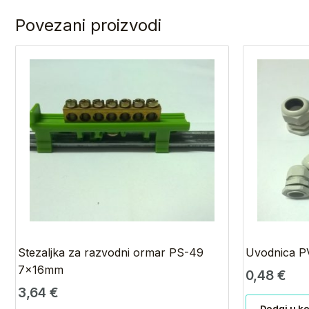
Povezani proizvodi
Stezaljka za razvodni ormar PS-49
Uvodnica P
7x16mm
0,48
€
3,64
€
Dodaj u k