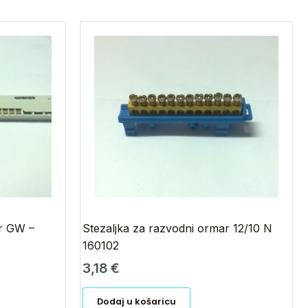
ar GW –
Stezaljka za razvodni ormar 12/10 N
160102
3,18
€
Dodaj u košaricu