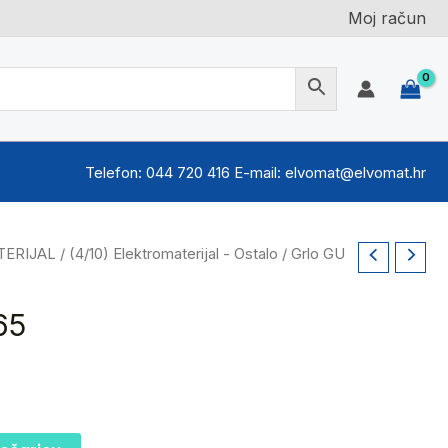
Moj račun
Telefon: 044 720 416 E-mail: elvomat@elvomat.hr
TERIJAL
/
(4/10) Elektromaterijal - Ostalo
/ Grlo GU
65