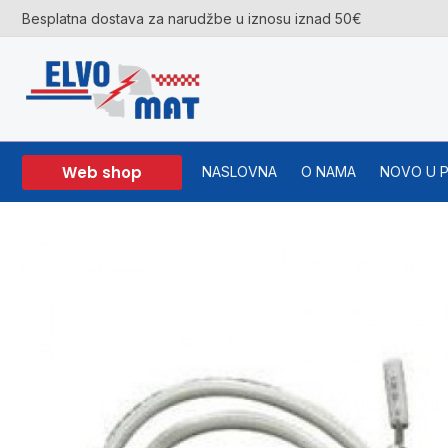
Skip
Besplatna dostava za narudžbe u iznosu iznad 50€
to
content
Web shop
NASLOVNA
O NAMA
NOVO U 