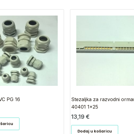
VC PG 16
Stezaljka za razvodni orm
40401 1×25
13,19
€
ošaricu
Dodaj u košaricu