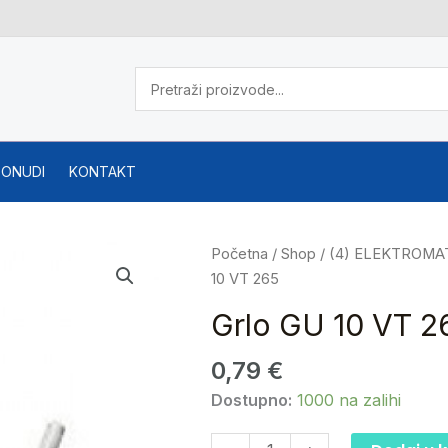
PONUDI
KONTAKT
Grlo
Početna
/
Shop
/
(4) ELEKTROMA
GU
10 VT 265
10
Grlo GU 10 VT 2
VT
265
0,79
€
količina
Dostupno:
1000 na zalihi