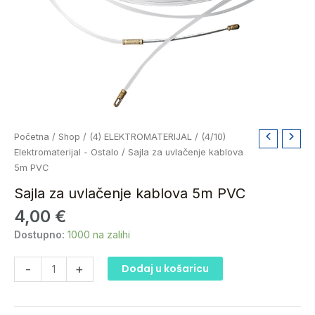
Sajla
Početna
/
Shop
/
(4) ELEKTROMATERIJAL
/
(4/10)
za
Elektromaterijal - Ostalo
/ Sajla za uvlačenje kablova
uvlačenje
5m PVC
kablova
Sajla za uvlačenje kablova 5m PVC
5m
4,00
€
PVC
količina
Dostupno:
1000 na zalihi
-
+
Dodaj u košaricu