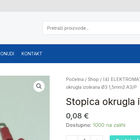
PONUDI
KONTAKT
Stopica
Početna
/
Shop
/
(4) ELEKTROMA
okrugla
okrugla izolirana Ø3 1,5mm2 A3/P
izolirana
Stopica okrugla 
Ø3
1,5mm2
0,08
€
A3/P
Dostupno:
1000 na zalihi
količina