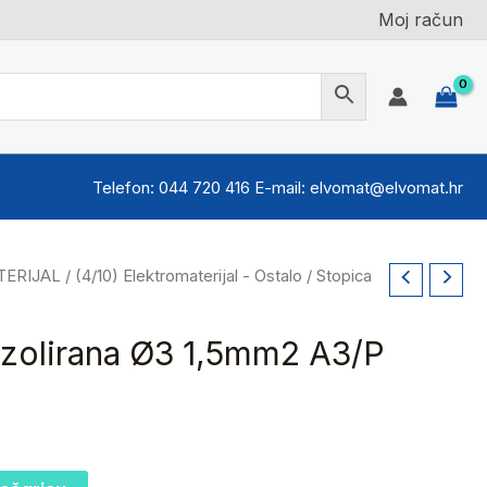
Moj račun
Telefon: 044 720 416 E-mail: elvomat@elvomat.hr
TERIJAL
/
(4/10) Elektromaterijal - Ostalo
/ Stopica
izolirana Ø3 1,5mm2 A3/P