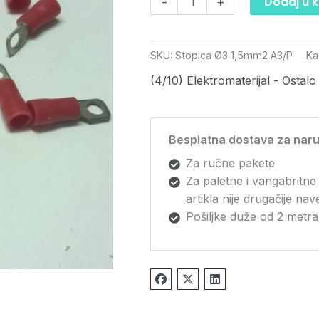
Dodaj u 
-
+
SKU:
Stopica Ø3 1,5mm2 A3/P
Ka
(4/10) Elektromaterijal - Ostalo
Besplatna dostava za naru
Za ručne pakete
Za paletne i vangabritne
artikla nije drugačije na
Pošiljke duže od 2 metra