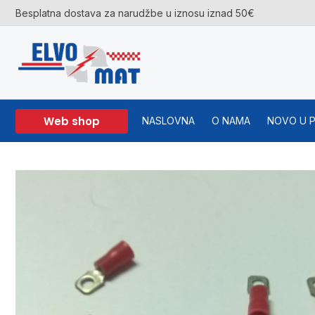
Skip
Besplatna dostava za narudžbe u iznosu iznad 50€
to
content
Web shop
NASLOVNA
O NAMA
NOVO U 